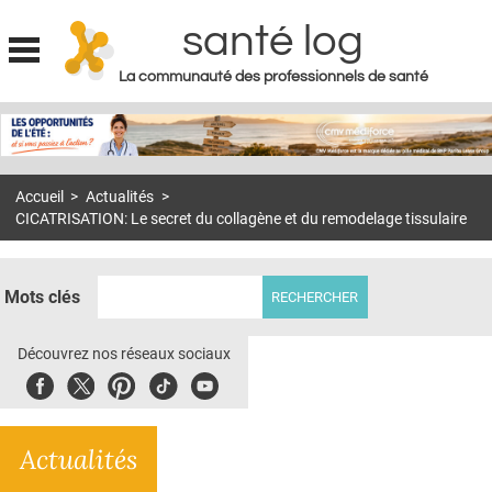
santé log
La communauté des professionnels de santé
Jump to navigation
MON COMPTE
ABONNEMENT
Accueil
>
Actualités
>
S'ABONNER À LA REVUE SOIN À DOMICILE
CICATRISATION: Le secret du collagène et du remodelage tissulaire
ACTUS
DOSSIERS
Mots clés
RÉSEAUX
Découvrez nos réseaux sociaux
E-REVUE SAD
Facebook
Twitter
Pinterest
Tiktok
Youbute
THÉMA
Actualités
L'APP