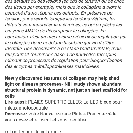
des défauts ou des lésions (en cas de tension ou de choc
des tissus par exemple) mais que le collagène a alors la
capacité d'auto-réparer ces défauts. En présence de
tension, par exemple lorsque les tendons s'étirent, les
défauts sont naturellement éliminés, ce qui empêche les
enzymes MMPs de décomposer le collagène. En
conclusion, c'est un mécanisme précieux de régulation par
le collagène du remodelage tissulaire qui vient d'être
identifié. Une découverte à ce stade fondamentale, mais
qui pourrait fournir une base à de nouvelles thérapies,
mimant ce processus de régulation pour bloquer l'action
des enzymes métalloprotéinases matricielles.
Newly discovered features of collagen may help shed
light on disease processes- NIH study shows abundant
structural protein is dynamic, not just an inert scaffold for
cells
Lire aussi:
PLAIES SUPERFICIELLES: La LED bleue pour
mieux photocoaguler
-
Découvrez
votre Nouvel espace Plaies
- Pour y accéder,
vous devez être
inscrit
et vous identifier
est partenaire de cet article