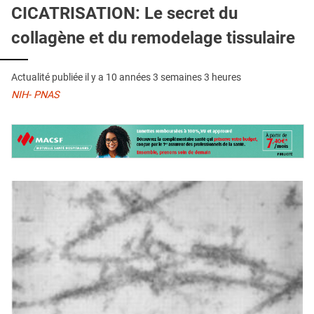
QUI SOMMES-NOUS ?
CICATRISATION: Le secret du
collagène et du remodelage tissulaire
PUBLICITÉ
CONDITIONS GÉNÉRALES
Actualité publiée il y a
10 années 3 semaines 3 heures
CONTACT
NIH- PNAS
CRÉDITS