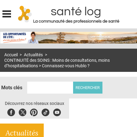
santé log
La communauté des professionnels de santé
Jump to navigation
MON COMPTE
ABONNEMENT
Accueil
>
Actualités
>
S'ABONNER À LA REVUE SOIN À DOMICILE
CONTINUITÉ des SOINS : Moins de consultations, moins
d’hospitalisations > Connaissez-vous Hublo ?
ACTUS
DOSSIERS
Mots clés
RÉSEAUX
Découvrez nos réseaux sociaux
E-REVUE SAD
Facebook
Twitter
Pinterest
Tiktok
Youbute
THÉMA
L'APP
Actualités