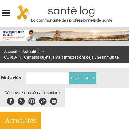
santé log
La communauté des professionnels de santé
Jump to navigation
MON COMPTE
ABONNEMENT
Accueil
>
Actualités
>
S'ABONNER À LA REVUE SOIN À DOMICILE
COVID-19 : Certains sujets jamais infectés ont déjà une immunité
ACTUS
DOSSIERS
Mots clés
RÉSEAUX
Découvrez nos réseaux sociaux
E-REVUE SAD
Facebook
Twitter
Pinterest
Tiktok
Youbute
THÉMA
Actualités
L'APP