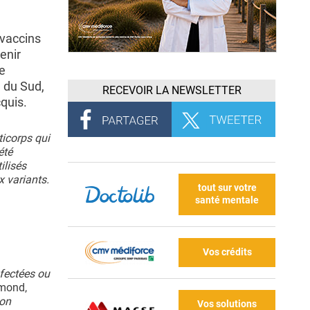
 vaccins
enir
e
e du Sud,
RECEVOIR LA NEWSLETTER
quis.
ticorps qui
été
ilisés
 variants.
tout sur votre
santé mentale
Vos crédits
nfectées ou
amond,
ion
Vos solutions