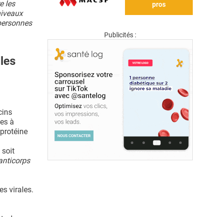
e les
pros
niveaux
 personnes
Publicités :
les
cins
tes à
 protéine
 soit
anticorps
es virales.