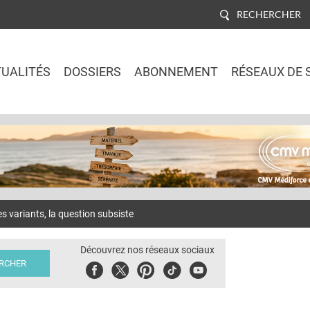
RECHERCHER
UALITÉS
DOSSIERS
ABONNEMENT
RÉSEAUX DE 
Jump to navigation
es variants, la question subsiste
Découvrez nos réseaux sociaux
Facebook
Twitter
Pinterest
Tiktok
Youbute