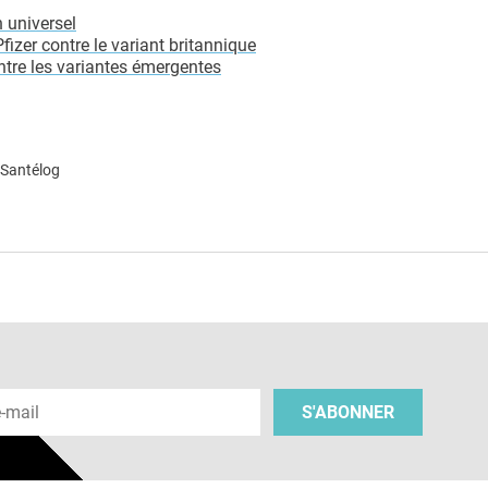
 universel
izer contre le variant britannique
tre les variantes émergentes
 Santélog
e
 e-mail
S'ABONNER