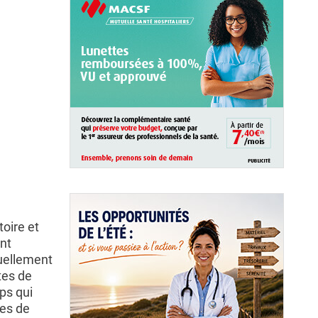
oire et
ent
tuellement
tes de
ps qui
ues de