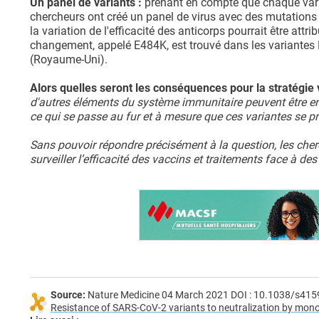
Un panel de variants :
prenant en compte que chaque varia
chercheurs ont créé un panel de virus avec des mutations 
la variation de l'efficacité des anticorps pourrait être at
changement, appelé E484K, est trouvé dans les variantes B
(Royaume-Uni).
Alors quelles seront les conséquences pour la stratégie
d'autres éléments du système immunitaire peuvent être e
ce qui se passe au fur et à mesure que ces variantes se p
Sans pouvoir répondre précisément à la question, les cherc
surveiller l’efficacité des vaccins et traitements face à de
Source:
Nature Medicine 04 March 2021 DOI : 10.1038/s41
Resistance of SARS-CoV-2 variants to neutralization by mono