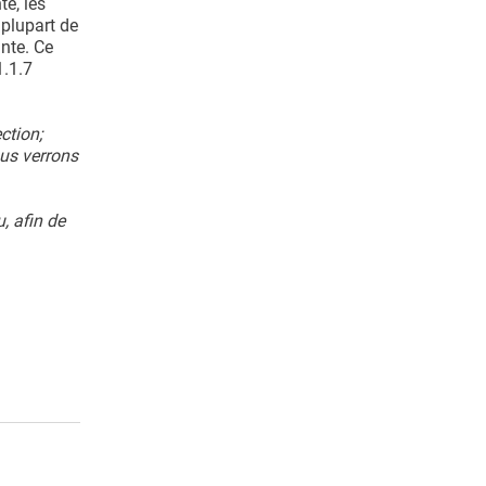
e, les
 plupart de
inte. Ce
1.1.7
ction;
us verrons
, afin de