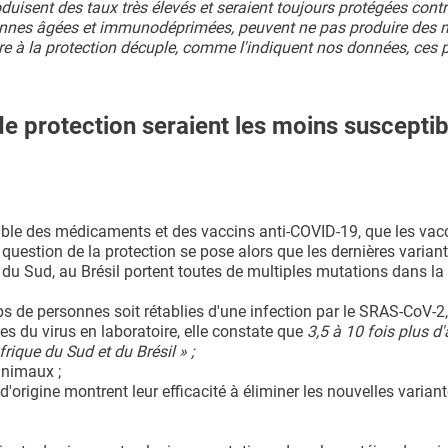
uisent des taux très élevés et seraient toujours protégées contr
ersonnes âgées et immunodéprimées, peuvent ne pas produire des 
aire à la protection décuple, comme l'indiquent nos données, ces
de protection seraient les moins susceptib
 cible des médicaments et des vaccins anti-COVID-19, que les vac
a question de la protection se pose alors que les dernières varian
u Sud, au Brésil portent toutes de multiples mutations dans la
rps de personnes soit rétablies d'une infection par le SRAS-CoV-2,
tes du virus en laboratoire, elle constate que
3,5 à 10 fois plus d'
rique du Sud et du Brésil » ;
animaux ;
origine montrent leur efficacité à éliminer les nouvelles variant