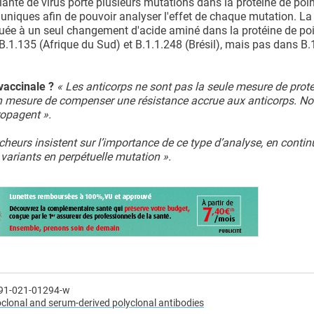
nte de virus porte plusieurs mutations dans la protéine de point
uniques afin de pouvoir analyser l'effet de chaque mutation. La
tribuée à un seul changement d'acide aminé dans la protéine de po
.1.135 (Afrique du Sud) et B.1.1.248 (Brésil), mais pas dans B.
 vaccinale ?
« Les anticorps ne sont pas la seule mesure de prote
n mesure de compenser une résistance accrue aux anticorps. No
ropagent ».
heurs insistent sur l’importance de ce type d’analyse, en continu
s variants en perpétuelle mutation ».
591-021-01294-w
clonal and serum-derived polyclonal antibodies