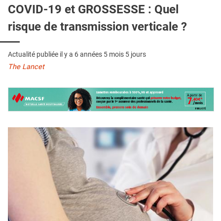
QUI SOMMES-NOUS ?
COVID-19 et GROSSESSE : Quel
risque de transmission verticale ?
PUBLICITÉ
CONDITIONS GÉNÉRALES
Actualité publiée il y a
6 années 5 mois 5 jours
CONTACT
The Lancet
CRÉDITS