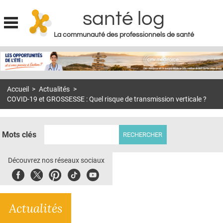
santé log
La communauté des professionnels de santé
Jump to navigation
MON COMPTE
ABONNEMENT
Accueil
>
Actualités
>
S'ABONNER À LA REVUE SOIN À DOMICILE
COVID-19 et GROSSESSE : Quel risque de transmission verticale ?
ACTUS
DOSSIERS
Mots clés
RÉSEAUX
Découvrez nos réseaux sociaux
E-REVUE SAD
Facebook
Twitter
Pinterest
Tiktok
Youbute
THÉMA
Actualités
L'APP