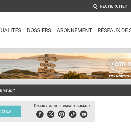
RECHERCHER
UALITÉS
DOSSIERS
ABONNEMENT
RÉSEAUX DE 
Jump to navigation
u virus ?
Découvrez nos réseaux sociaux
Facebook
Twitter
Pinterest
Tiktok
Youbute