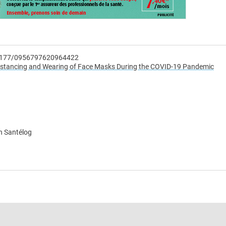
0.1177/0956797620964422
Distancing and Wearing of Face Masks During the COVID-19 Pandemic
n Santélog
e