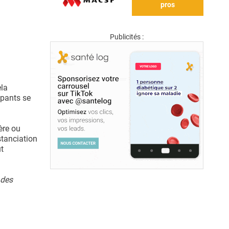
pros
Publicités :
ela
ipants se
ère ou
stanciation
ut
 des