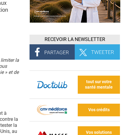
aux
tion
RECEVOIR LA NEWSLETTER
imiter la
nous
e » et de
tout sur votre
santé mentale
Vos crédits
nt à
contre la
ester la
-Unis, au
Vos solutions