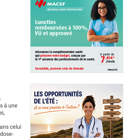
n
es à une
us,
ans celui
 dose-