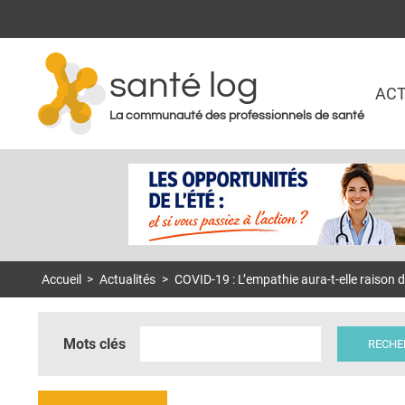
santé log
ACT
La communauté des professionnels de santé
Accueil
>
Actualités
>
COVID-19 : L’empathie aura-t-elle raison d
Mots clés