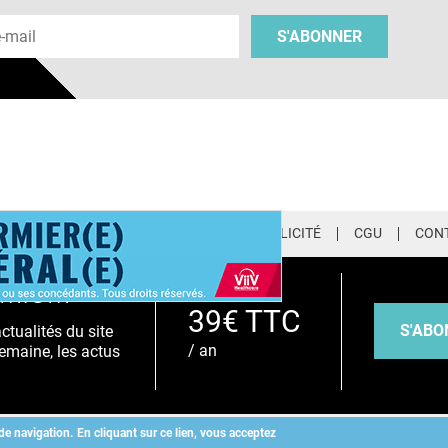
 e-mail
S'ABONNER
LETTER
QUI SOMMES-NOUS ?
PUBLICITÉ
CGU
CON
EMIUM
39€ TTC
S'ABO
tualités du site
/ an
emaine, les actus
de navigation.
En cliquant sur ce lien, vous acceptez
Copyright
©
2026 ALLIEDHEALTH