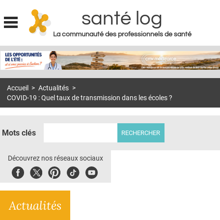
santé log
La communauté des professionnels de santé
Jump to navigation
MON COMPTE
ABONNEMENT
Accueil
>
Actualités
>
S'ABONNER À LA REVUE SOIN À DOMICILE
COVID-19 : Quel taux de transmission dans les écoles ?
ACTUS
DOSSIERS
Mots clés
RÉSEAUX
Découvrez nos réseaux sociaux
E-REVUE SAD
Facebook
Twitter
Pinterest
Tiktok
Youbute
THÉMA
Actualités
L'APP