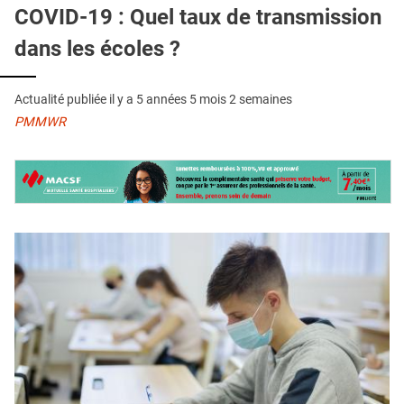
QUI SOMMES-NOUS ?
COVID-19 : Quel taux de transmission
dans les écoles ?
PUBLICITÉ
CONDITIONS GÉNÉRALES
Actualité publiée il y a
5 années 5 mois 2 semaines
CONTACT
PMMWR
CRÉDITS