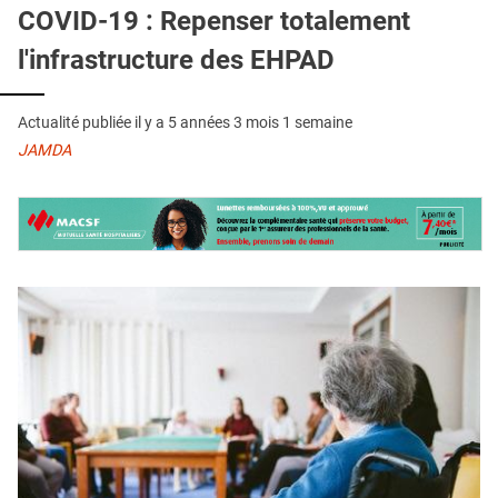
QUI SOMMES-NOUS ?
COVID-19 : Repenser totalement
l'infrastructure des EHPAD
PUBLICITÉ
CONDITIONS GÉNÉRALES
Actualité publiée il y a
5 années 3 mois 1 semaine
CONTACT
JAMDA
CRÉDITS