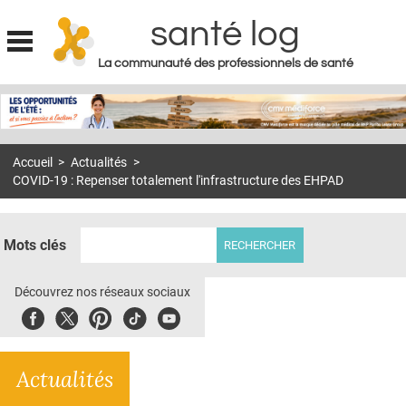
santé log
La communauté des professionnels de santé
Jump to navigation
MON COMPTE
ABONNEMENT
Accueil
>
Actualités
>
S'ABONNER À LA REVUE SOIN À DOMICILE
COVID-19 : Repenser totalement l'infrastructure des EHPAD
ACTUS
DOSSIERS
Mots clés
RÉSEAUX
Découvrez nos réseaux sociaux
E-REVUE SAD
Facebook
Twitter
Pinterest
Tiktok
Youbute
THÉMA
Actualités
L'APP