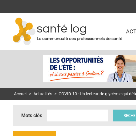
santé log
ACT
La communauté des professionnels de santé
Accueil
>
Actualités
>
COVID-19 : Un lecteur de glycémie qui dét
Mots clés