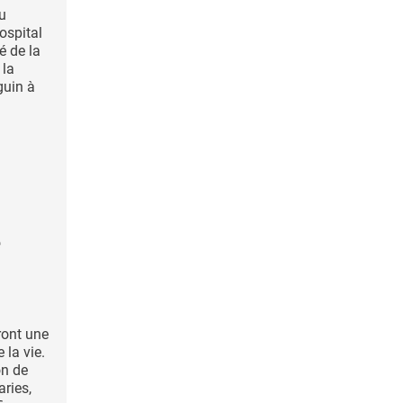
u
spital
é de la
 la
guin à
e
ront une
 la vie.
on de
aries,