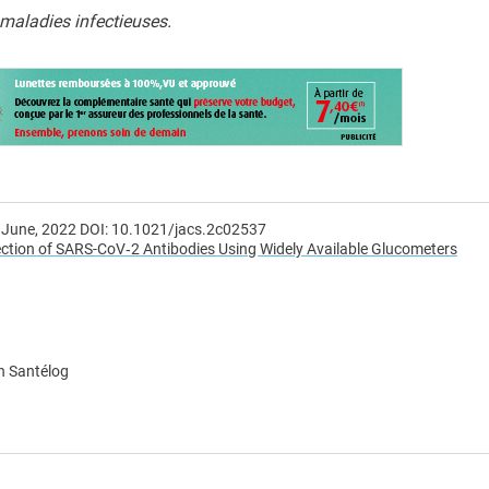
maladies infectieuses.
6 June, 2022 DOI: 10.1021/jacs.2c02537
ection of SARS-CoV‑2 Antibodies Using Widely Available Glucometers
n Santélog
e