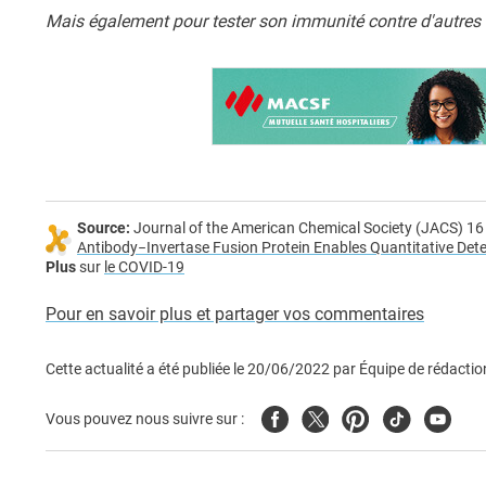
Mais également pour tester son immunité contre d'autres 
Source:
Journal of the American Chemical Society (JACS) 1
Antibody−Invertase Fusion Protein Enables Quantitative Det
Plus
sur
le COVID-19
Pour en savoir plus et partager vos commentaires
Cette actualité a été publiée le
20/06/2022
par
Équipe de rédactio
Facebook
Twitter
Pinterest
Tiktok
Youtub
Vous pouvez nous suivre sur :