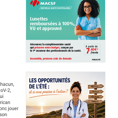
chacun,
CoV-2,
ui
rican
onc jouer
 son