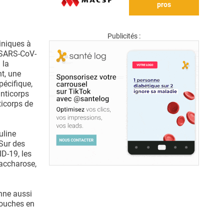
pros
Publicités :
liniques à
s SARS-CoV-
 la
nt, une
pécifique,
anticorps
ticorps de
uline
 Sur des
D-19, les
saccharose,
nne aussi
souches en