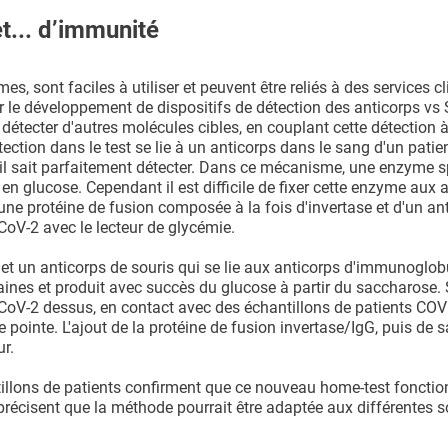
t... d’immunité
es, sont faciles à utiliser et peuvent être reliés à des services c
ur le développement de dispositifs de détection des anticorps v
détecter d'autres molécules cibles, en couplant cette détection à
ection dans le test se lie à un anticorps dans le sang d'un patie
reil sait parfaitement détecter. Dans ce mécanisme, une enzyme s
se en glucose. Cependant il est difficile de fixer cette enzyme aux 
ne protéine de fusion composée à la fois d'invertase et d'un an
CoV-2 avec le lecteur de glycémie.
e et un anticorps de souris qui se lie aux anticorps d'immunoglob
aines et produit avec succès du glucose à partir du saccharose.
CoV-2 dessus, en contact avec des échantillons de patients COVI
 pointe. L'ajout de la protéine de fusion invertase/IgG, puis de 
ur.
illons de patients confirment que ce nouveau home-test fonctio
 précisent que la méthode pourrait être adaptée aux différentes 