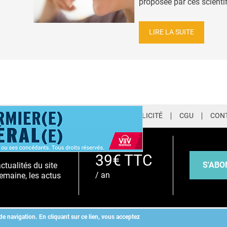
proposée par ces scientif
LIRE LA SUITE
LETTER
QUI SOMMES-NOUS ?
PUBLICITÉ
CGU
CON
EMIUM
39€ TTC
S'ABO
tualités du site
/ an
emaine, les actus
de navigation.
En cliquant sur ce lien, vous acceptez
Copyright
©
2026 ALLIEDHEALTH