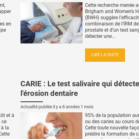
nt,
Cette recherche menée a
apper
Brigham and Women's Ho
(BWH) suggère l’efficacit
es en
combinaison de l’IRM de
ipe
prostate et d’un test san
détecter une...
LIRE LA SUITE
CARIE : Le test salivaire qui détect
l'érosion dentaire
Actualité publiée il y a
8 années 1 mois
ôt et à
95% de la population au
, ce
ou des caries au cours de
 à la
Cette toute nouvelle faç
Cette
prédire la formation de c