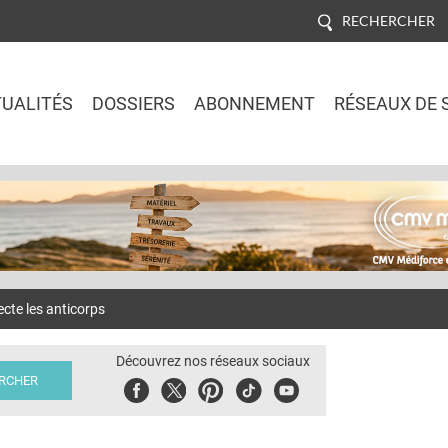
RECHERCHER
UALITÉS
DOSSIERS
ABONNEMENT
RÉSEAUX DE 
Jump to navigation
ecte les anticorps
Découvrez nos réseaux sociaux
Facebook
Twitter
Pinterest
Tiktok
Youbute