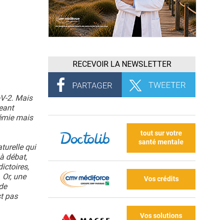
RECEVOIR LA NEWSLETTER
oV-2. Mais
geant
cémie mais
tout sur votre
santé mentale
turelle qui
à débat,
ictoires,
 Or, une
Vos crédits
de
st pas
Vos solutions