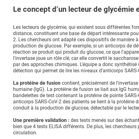
Le concept d’un lecteur de glycémie e
Les lecteurs de glycémie, qui existent sous différentes form
distance, constituent une base de départ intéressante po
2. Les chercheurs ont adapté ces dispositifs de manière à 
production de glucose. Par exemple, si un anticorps de dét
réaction se produit qui produit du glucose, ce que l'appa
l'invertase joue un rôle clé, car elle convertit le saccharo
par des approches chimiques. L’équipe a donc synthétisé u
détection qui permet de lire les niveaux d'anticorps SARS-
La protéine de fusion
contient, précisément de l'invertas
humaine (IgG). La protéine de fusion se liait aux IgG hum
bandelettes de test contenant la protéine de pointe SARS-
anticorps SARS-CoV-2 des patients se lient à la protéine de
conduit à la production de glucose, détectable par le lecte
Une première validation :
des tests menés sur des échant
bien que 4 tests ELISA différents. De plus, les chercheurs
circulation.