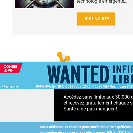
technologie émergente,...
LIRE LA SUITE
ACCUEIL
NEWS
ABONNEMENT PR
Accédez sans limite aux 30 000 ac
et recevez gratuitement chaque s
Santé à ne pas manquer !
Nous utilisons les cookies pour améliorer votre expérience 
Plus d'infos