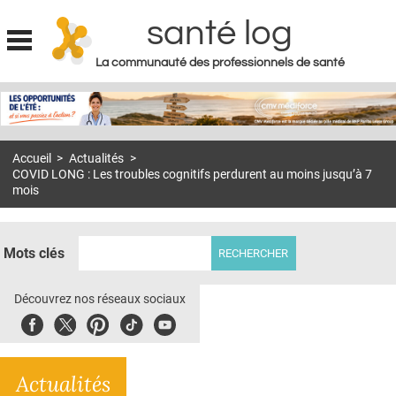
santé log
La communauté des professionnels de santé
Jump to navigation
MON COMPTE
ABONNEMENT
Accueil
>
Actualités
>
S'ABONNER À LA REVUE SOIN À DOMICILE
COVID LONG : Les troubles cognitifs perdurent au moins jusqu’à 7
mois
ACTUS
DOSSIERS
Mots clés
RÉSEAUX
Découvrez nos réseaux sociaux
E-REVUE SAD
Facebook
Twitter
Pinterest
Tiktok
Youbute
THÉMA
L'APP
Actualités