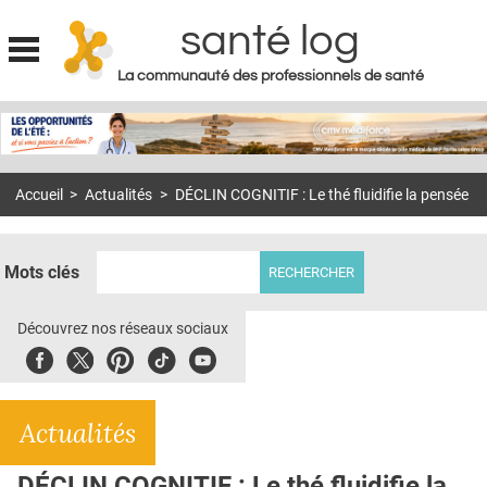
santé log
La communauté des professionnels de santé
Jump to navigation
MON COMPTE
ABONNEMENT
Accueil
>
Actualités
>
DÉCLIN COGNITIF : Le thé fluidifie la pensée
S'ABONNER À LA REVUE SOIN À DOMICILE
ACTUS
Mots clés
DOSSIERS
RÉSEAUX
Découvrez nos réseaux sociaux
Facebook
Twitter
Pinterest
Tiktok
Youbute
E-REVUE SAD
THÉMA
Actualités
L'APP
DÉCLIN COGNITIF : Le thé fluidifie la