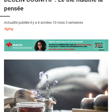
QUI SOMMES-NOUS ?
pensée
PUBLICITÉ
CONDITIONS GÉNÉRALES
Actualité publiée il y a
6 années 10 mois 3 semaines
Aging
CONTACT
CRÉDITS