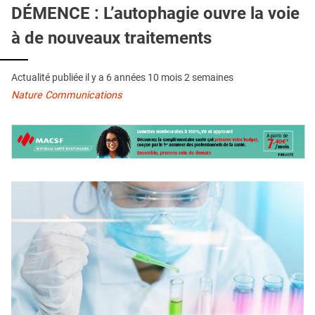
QUI SOMMES-NOUS ?
DÉMENCE : L’autophagie ouvre la voie
à de nouveaux traitements
PUBLICITÉ
CONDITIONS GÉNÉRALES
Actualité publiée il y a
6 années 10 mois 2 semaines
CONTACT
Nature Communications
CRÉDITS