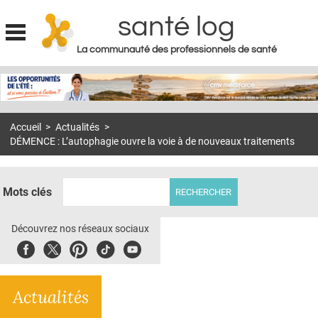
santé log
La communauté des professionnels de santé
Jump to navigation
MON COMPTE
ABONNEMENT
Accueil
>
Actualités
>
S'ABONNER À LA REVUE SOIN À DOMICILE
DÉMENCE : L’autophagie ouvre la voie à de nouveaux traitements
ACTUS
DOSSIERS
Mots clés
RÉSEAUX
Découvrez nos réseaux sociaux
E-REVUE SAD
Facebook
Twitter
Pinterest
Tiktok
Youbute
THÉMA
Actualités
L'APP