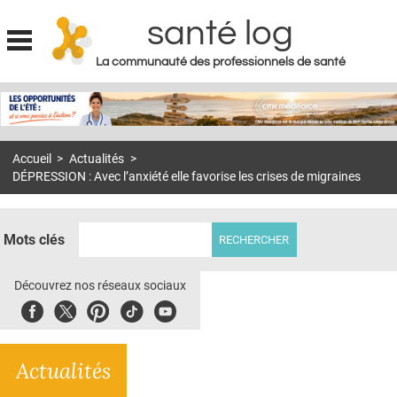
santé log
La communauté des professionnels de santé
Jump to navigation
MON COMPTE
ABONNEMENT
Accueil
>
Actualités
>
S'ABONNER À LA REVUE SOIN À DOMICILE
DÉPRESSION : Avec l’anxiété elle favorise les crises de migraines
ACTUS
DOSSIERS
Mots clés
RÉSEAUX
Découvrez nos réseaux sociaux
E-REVUE SAD
Facebook
Twitter
Pinterest
Tiktok
Youbute
THÉMA
Actualités
L'APP