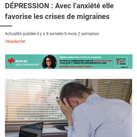
QUI SOMMES-NOUS ?
DÉPRESSION : Avec l’anxiété elle
favorise les crises de migraines
PUBLICITÉ
CONDITIONS GÉNÉRALES
Actualité publiée il y a
8 années 9 mois 2 semaines
CONTACT
Headache
CRÉDITS