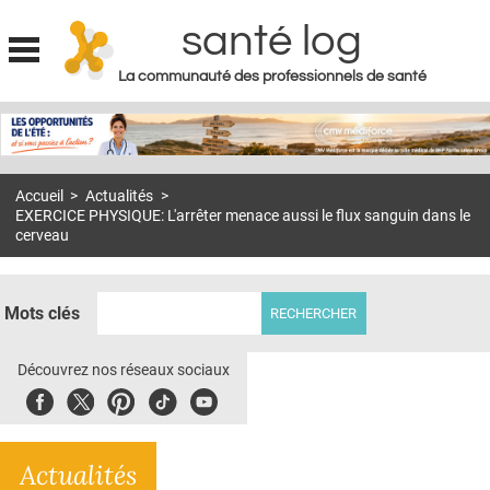
santé log
La communauté des professionnels de santé
Jump to navigation
MON COMPTE
ABONNEMENT
Accueil
>
Actualités
>
S'ABONNER À LA REVUE SOIN À DOMICILE
EXERCICE PHYSIQUE: L'arrêter menace aussi le flux sanguin dans le
cerveau
ACTUS
DOSSIERS
Mots clés
RÉSEAUX
Découvrez nos réseaux sociaux
E-REVUE SAD
Facebook
Twitter
Pinterest
Tiktok
Youbute
THÉMA
L'APP
Actualités