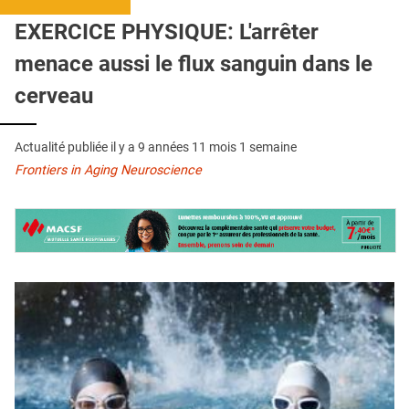
QUI SOMMES-NOUS ?
EXERCICE PHYSIQUE: L'arrêter
PUBLICITÉ
menace aussi le flux sanguin dans le
CONDITIONS GÉNÉRALES
cerveau
CONTACT
Actualité publiée il y a
9 années 11 mois 1 semaine
CRÉDITS
Frontiers in Aging Neuroscience