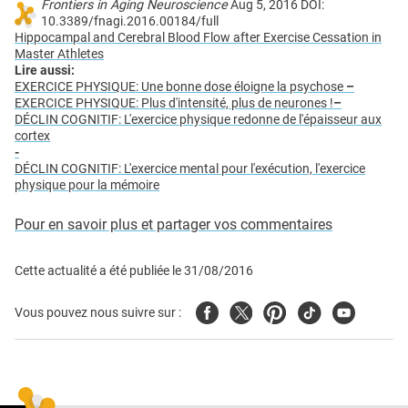
Frontiers in Aging Neuroscience
Aug 5, 2016 DOI:
10.3389/fnagi.2016.00184/full
Hippocampal and Cerebral Blood Flow after Exercise Cessation in
Master Athletes
Lire aussi:
EXERCICE PHYSIQUE: Une bonne dose éloigne la psychose
–
EXERCICE PHYSIQUE: Plus d'intensité, plus de neurones !
–
DÉCLIN COGNITIF: L'exercice physique redonne de l'épaisseur aux
cortex
-
DÉCLIN COGNITIF: L'exercice mental pour l'exécution, l'exercice
physique pour la mémoire
Pour en savoir plus et partager vos commentaires
Cette actualité a été publiée le
31/08/2016
Facebook
Twitter
Pinterest
Tiktok
Youtube
Vous pouvez nous suivre sur :