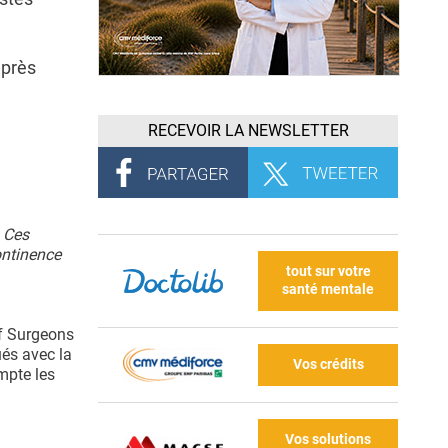
après
RECEVOIR LA NEWSLETTER
. Ces
ontinence
tout sur votre
santé mentale
of Surgeons
ués avec la
Vos crédits
mpte les
Vos solutions