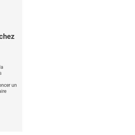
 chez
la
s
noncer un
aire