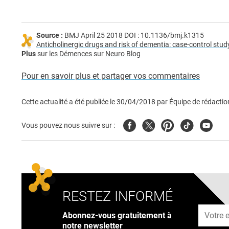
Source :
BMJ April 25 2018 DOI : 10.1136/bmj.k1315
Anticholinergic drugs and risk of dementia: case-control stud
Plus
sur
les Démences
sur
Neuro Blog
Pour en savoir plus et partager vos commentaires
Cette actualité a été publiée le
30/04/2018
par
Équipe de rédactio
Facebook
Twitter
Pinterest
Tiktok
Youtub
Vous pouvez nous suivre sur :
RESTEZ INFORMÉ
Adresse
Abonnez-vous gratuitement à
notre newsletter