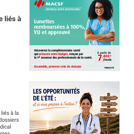
 liés à
liés à la
dossiers
dical
stes