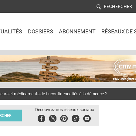
RECHERCHER
UALITÉS
DOSSIERS
ABONNEMENT
RÉSEAUX DE 
Jump to navigation
s et médicaments de l'incontinence liés à la démence ?
Découvrez nos réseaux sociaux
Facebook
Twitter
Pinterest
Tiktok
Youbute