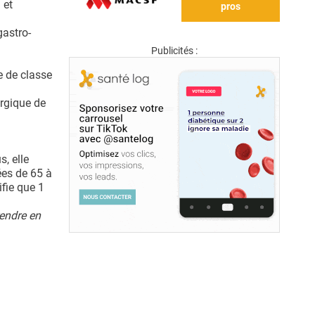
 et
pros
gastro-
Publicités :
e de classe
ergique de
s, elle
ées de 65 à
fie que 1
rendre en