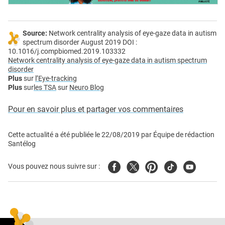
Source:
Network centrality analysis of eye-gaze data in autism
spectrum disorder August 2019 DOI :
10.1016/j.compbiomed.2019.103332
Network centrality analysis of eye-gaze data in autism spectrum
disorder
Plus
sur
l’Eye-tracking
Plus
sur
les TSA
sur
Neuro Blog
Pour en savoir plus et partager vos commentaires
Cette actualité a été publiée le
22/08/2019
par
Équipe de rédaction
Santélog
Facebook
Twitter
Pinterest
Tiktok
Youtube
Vous pouvez nous suivre sur :