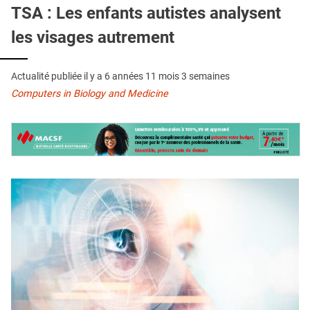
QUI SOMMES-NOUS ?
TSA : Les enfants autistes analysent
les visages autrement
PUBLICITÉ
CONDITIONS GÉNÉRALES
Actualité publiée il y a
6 années 11 mois 3 semaines
CONTACT
Computers in Biology and Medicine
CRÉDITS