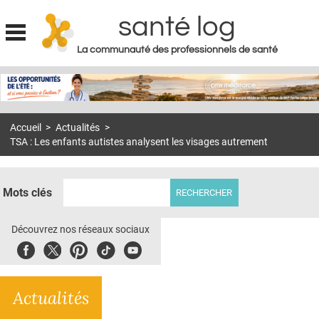
santé log
La communauté des professionnels de santé
Jump to navigation
MON COMPTE
ABONNEMENT
Accueil
>
Actualités
>
S'ABONNER À LA REVUE SOIN À DOMICILE
TSA : Les enfants autistes analysent les visages autrement
ACTUS
DOSSIERS
Mots clés
RÉSEAUX
Découvrez nos réseaux sociaux
E-REVUE SAD
Facebook
Twitter
Pinterest
Tiktok
Youbute
THÉMA
Actualités
L'APP