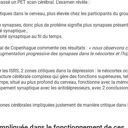
 passé un PET scan cérébral. L’examen révèle :
iques dans le cerveau, plus élevée chez les participants du gro
 de synapses, donc plus de protéine signifie plus synapses présen
é synaptique ;
sité synaptique au fil du temps.
ôpital de Copenhague commente ces résultats :
« nous observons c
 augmentation progressive des synapses dans le néocortex et l'
ar les ISRS, 2 zones critiques dans la dépression : le néocortex o
ructure cérébrale complexe qui gère des fonctions supérieures, tel
campe, situé au plus profond du cerveau, fonctionne avec la mémo
oppement synaptique avec les antidépresseurs, avec 2 conclusion
ones cérébrales impliquées justement de manière critique dans 
 impliquée dans le fonctionnement de ces