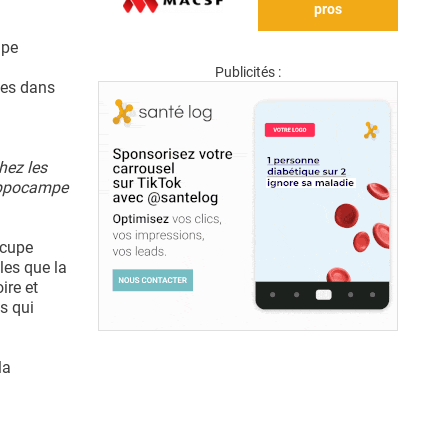
pros
upe
Publicités :
tes dans
hez les
hippocampe
ccupe
les que la
ire et
s qui
la