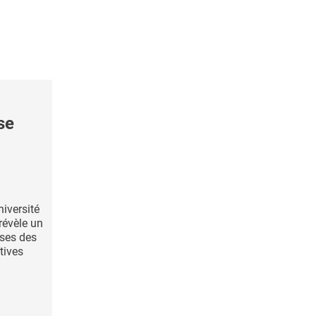
se
niversité
révèle un
uses des
tives