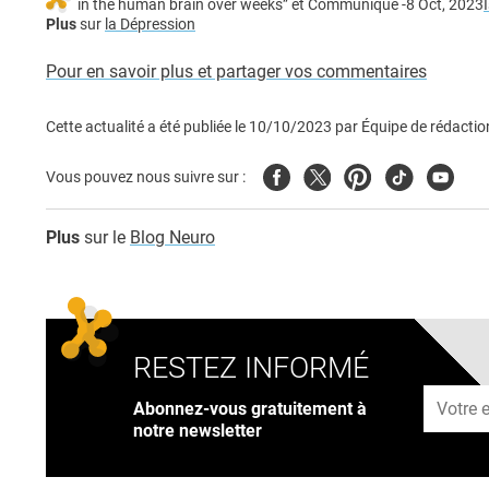
in the human brain over weeks” et Communiqué -8 Oct, 2023
Plus
sur
la Dépression
Pour en savoir plus et partager vos commentaires
Cette actualité a été publiée le
10/10/2023
par
Équipe de rédactio
Facebook
Twitter
Pinterest
Tiktok
Youtub
Vous pouvez nous suivre sur :
Plus
sur le
Blog Neuro
RESTEZ INFORMÉ
Adresse
Abonnez-vous gratuitement à
notre newsletter