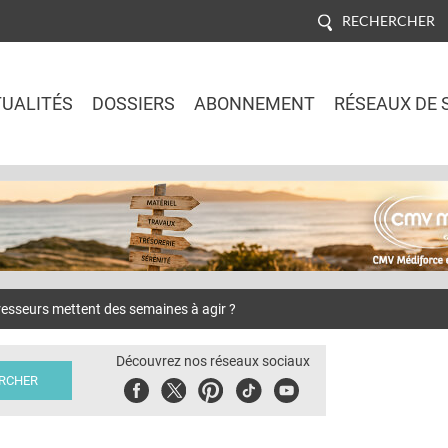
RECHERCHER
UALITÉS
DOSSIERS
ABONNEMENT
RÉSEAUX DE 
Jump to navigation
esseurs mettent des semaines à agir ?
Découvrez nos réseaux sociaux
Facebook
Twitter
Pinterest
Tiktok
Youbute