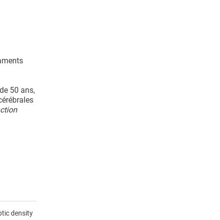
caments
 de 50 ans,
cérébrales
ction
tic density