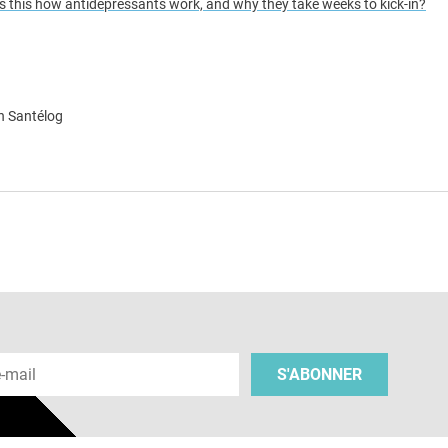
Is this how antidepressants work, and why they take weeks to kick-in?
n Santélog
e
 e-mail
S'ABONNER