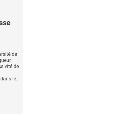
isse
rsité de
rqueur
ssivité de
ans le...