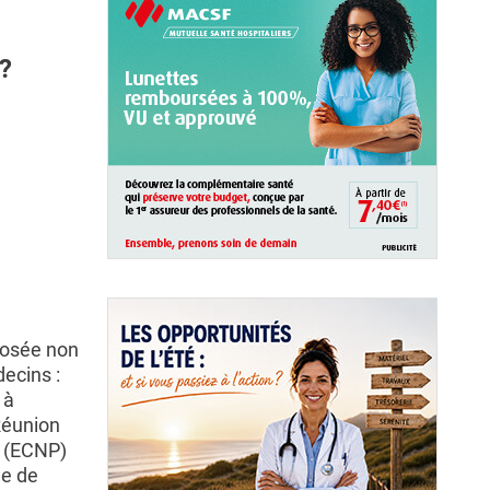
?
posée non
ecins :
 à
Réunion
y (ECNP)
me de