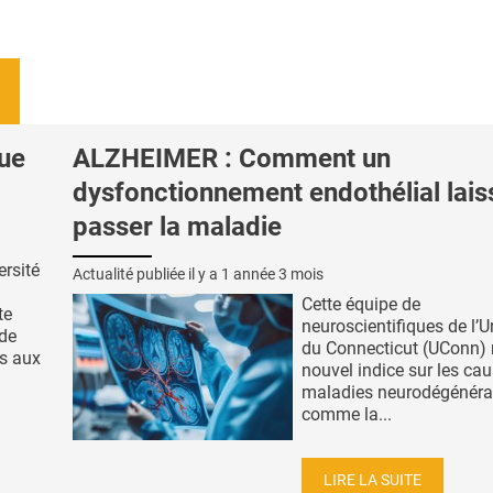
ue
ALZHEIMER : Comment un
dysfonctionnement endothélial lais
passer la maladie
ersité
Actualité publiée il y a
1 année 3 mois
Cette équipe de
te
neuroscientifiques de l’U
 de
du Connecticut (UConn) 
es aux
nouvel indice sur les ca
maladies neurodégénéra
comme la...
LIRE LA SUITE