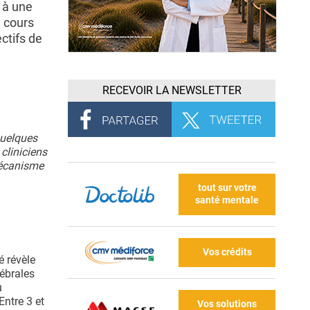
 à une
u cours
ctifs de
RECEVOIR LA NEWSLETTER
quelques
cliniciens
mécanisme
tout sur votre
santé mentale
Vos crédits
é révèle
ébrales
u
Entre 3 et
Vos solutions