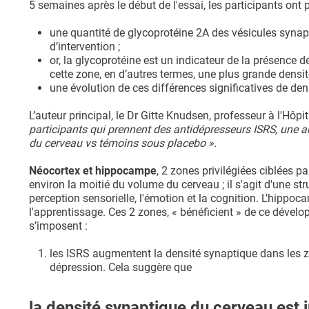
5 semaines après le début de l'essai, les participants ont
une quantité de glycoprotéine 2A des vésicules synapt
d’intervention ;
or, la glycoprotéine est un indicateur de la présence
cette zone, en d’autres termes, une plus grande densit
une évolution de ces différences significatives de den
L’auteur principal, le Dr Gitte Knudsen, professeur à l'H
participants qui prennent des antidépresseurs ISRS, une
du cerveau vs témoins sous placebo ».
Néocortex et hippocampe
, 2 zones privilégiées ciblées p
environ la moitié du volume du cerveau ; il s'agit d'une st
perception sensorielle, l'émotion et la cognition. L'hippo
l'apprentissage. Ces 2 zones, « bénéficient » de ce dével
s’imposent :
les ISRS augmentent la densité synaptique dans les z
dépression. Cela suggère que
la densité synaptique du cerveau est