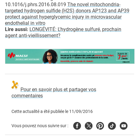
10.1016/j.phrs.2016.08.019
The novel mitochondria-
targeted hydrogen sulfide (H2S) donors AP123 and AP39
protect against hyperglycemic injury in microvascular
endothelial in vitro
Lire aussi:
LONGÉVITÉ: L'hydrogène sulfuré, prochain
agent anti-vieillissement?
Pour en savoir plus et partager vos
commentaires
Cette actualité a été publiée le
11/09/2016
Facebook
Twitter
Pinterest
Tiktok
Youtube
Vous pouvez nous suivre sur :