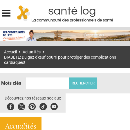
santé log
La communauté des professionnels de santé
Jump to navigation
MON COMPTE
ABONNEMENT
Accueil
>
Actualités
>
S'ABONNER À LA REVUE SOIN À DOMICILE
DIABÈTE: Du gaz d'œuf pourri pour protéger des complications
cardiaques!
ACTUS
DOSSIERS
Mots clés
RÉSEAUX
Découvrez nos réseaux sociaux
E-REVUE SAD
Facebook
Twitter
Pinterest
Tiktok
Youbute
THÉMA
L'APP
Actualités