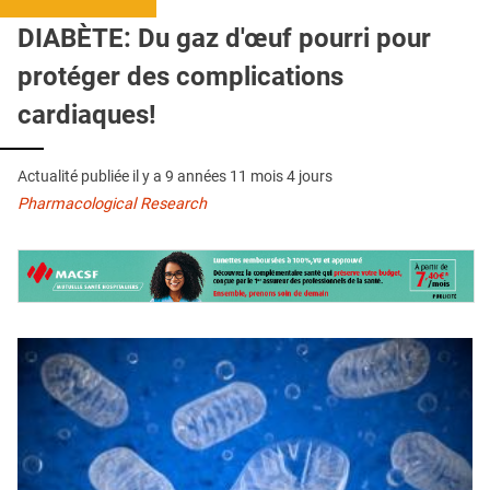
QUI SOMMES-NOUS ?
DIABÈTE: Du gaz d'œuf pourri pour
PUBLICITÉ
protéger des complications
CONDITIONS GÉNÉRALES
cardiaques!
CONTACT
Actualité publiée il y a
9 années 11 mois 4 jours
CRÉDITS
Pharmacological Research