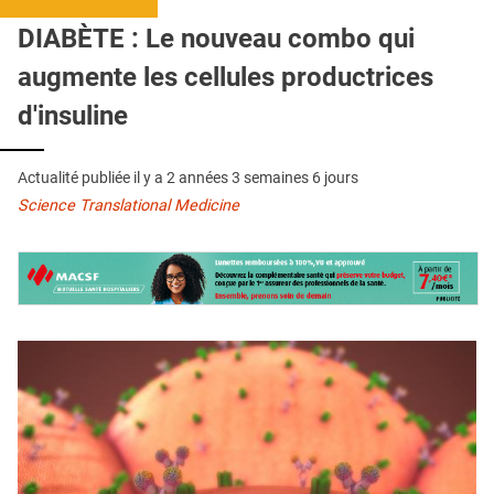
QUI SOMMES-NOUS ?
DIABÈTE : Le nouveau combo qui
PUBLICITÉ
augmente les cellules productrices
CONDITIONS GÉNÉRALES
d'insuline
CONTACT
Actualité publiée il y a
2 années 3 semaines 6 jours
CRÉDITS
Science Translational Medicine