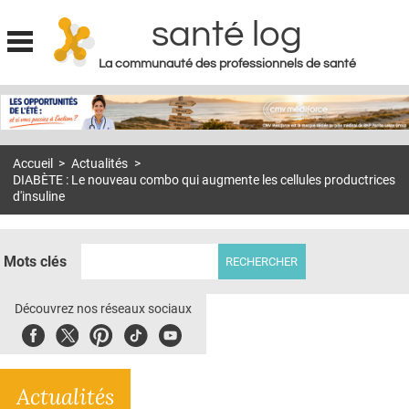
santé log
La communauté des professionnels de santé
Jump to navigation
MON COMPTE
ABONNEMENT
Accueil
>
Actualités
>
S'ABONNER À LA REVUE SOIN À DOMICILE
DIABÈTE : Le nouveau combo qui augmente les cellules productrices
d'insuline
ACTUS
DOSSIERS
Mots clés
RÉSEAUX
Découvrez nos réseaux sociaux
E-REVUE SAD
Facebook
Twitter
Pinterest
Tiktok
Youbute
THÉMA
L'APP
Actualités