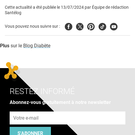
Cette actualité a été publiée le
13/07/2024
par
Équipe de rédaction
Santélog
Facebook
Twitter
Pinterest
Tiktok
Youtube
Vous pouvez nous suivre sur :
Plus
sur le
Blog Diabète
RESTEZ INFORMÉ
Abonnez-vous gratuitement à notre newsletter
Adresse e-mail
S'ABONNER