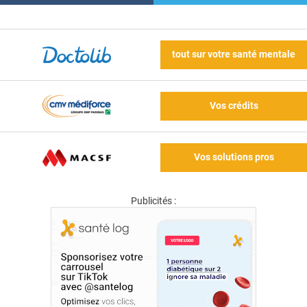
tout sur votre santé mentale
Vos crédits
Vos solutions pros
Publicités :