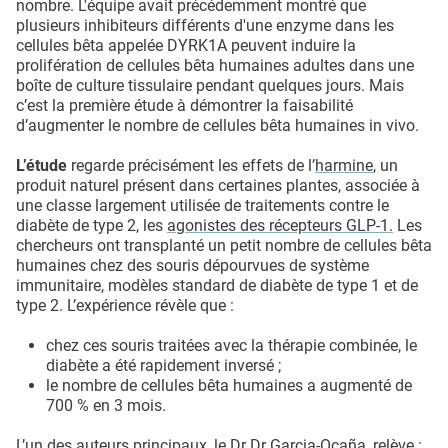
nombre. L'équipe avait précédemment montré que
plusieurs inhibiteurs différents d'une enzyme dans les
cellules bêta appelée DYRK1A peuvent induire la
prolifération de cellules bêta humaines adultes dans une
boîte de culture tissulaire pendant quelques jours. Mais
c’est la première étude à démontrer la faisabilité
d’augmenter le nombre de cellules bêta humaines in vivo.
L’étude
regarde précisément les effets de l’
harmine
, un
produit naturel présent dans certaines plantes, associée à
une classe largement utilisée de traitements contre le
diabète de type 2, les
agonistes des récepteurs GLP-1.
Les
chercheurs ont transplanté un petit nombre de cellules bêta
humaines chez des souris dépourvues de système
immunitaire, modèles standard de diabète de type 1 et de
type 2. L’expérience révèle que :
chez ces souris traitées avec la thérapie combinée, le
diabète a été rapidement inversé ;
le nombre de cellules bêta humaines a augmenté de
700 % en 3 mois.
L’un des auteurs principaux, le Dr Dr Garcia-Ocaña, relève :