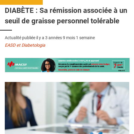
QUI SOMMES-NOUS ?
DIABÈTE : Sa rémission associée à un
PUBLICITÉ
seuil de graisse personnel tolérable
CONDITIONS GÉNÉRALES
Actualité publiée il y a
3 années 9 mois 1 semaine
CONTACT
EASD et Diabetologia
CRÉDITS