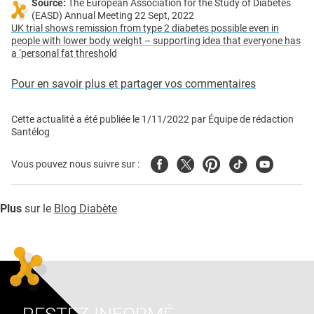
Source:
The European Association for the Study of Diabetes
(EASD) Annual Meeting 22 Sept, 2022
UK trial shows remission from type 2 diabetes possible even in
people with lower body weight – supporting idea that everyone has
a ‘personal fat threshold
Pour en savoir plus et partager vos commentaires
Cette actualité a été publiée le
1/11/2022
par
Équipe de rédaction
Santélog
Facebook
Twitter
Pinterest
Tiktok
Youtube
Vous pouvez nous suivre sur :
Plus
sur le
Blog Diabète