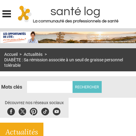
santé log
La communauté des professionnels de santé
Jump to navigation
MON COMPTE
ABONNEMENT
Accueil
>
Actualités
>
S'ABONNER À LA REVUE SOIN À DOMICILE
DIABÈTE : Sa rémission associée à un seuil de graisse personnel
tolérable
ACTUS
DOSSIERS
Mots clés
RÉSEAUX
Découvrez nos réseaux sociaux
E-REVUE SAD
Facebook
Twitter
Pinterest
Tiktok
Youbute
THÉMA
L'APP
Actualités