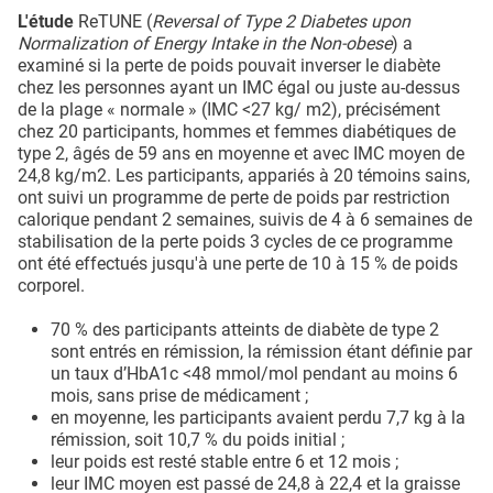
L'étude
ReTUNE (
Reversal of Type 2 Diabetes upon
Normalization of Energy Intake in the Non-obese
) a
examiné si la perte de poids pouvait inverser le diabète
chez les personnes ayant un IMC égal ou juste au-dessus
de la plage « normale » (IMC <27 kg/ m2), précisément
chez 20 participants, hommes et femmes diabétiques de
type 2, âgés de 59 ans en moyenne et avec IMC moyen de
24,8 kg/m2. Les participants, appariés à 20 témoins sains,
ont suivi un programme de perte de poids par restriction
calorique pendant 2 semaines, suivis de 4 à 6 semaines de
stabilisation de la perte poids 3 cycles de ce programme
ont été effectués jusqu'à une perte de 10 à 15 % de poids
corporel.
70 % des participants atteints de diabète de type 2
sont entrés en rémission, la rémission étant définie par
un taux d’HbA1c <48 mmol/mol pendant au moins 6
mois, sans prise de médicament ;
en moyenne, les participants avaient perdu 7,7 kg à la
rémission, soit 10,7 % du poids initial ;
leur poids est resté stable entre 6 et 12 mois ;
leur IMC moyen est passé de 24,8 à 22,4 et la graisse