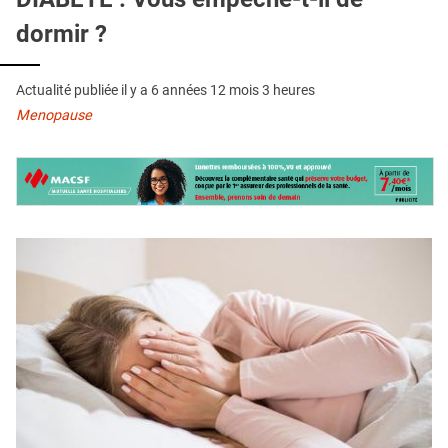
QUI SOMMES-NOUS ?
dormir ?
PUBLICITÉ
CONDITIONS GÉNÉRALES
Actualité publiée il y a
6 années 12 mois 3 heures
Menopause
CONTACT
CRÉDITS