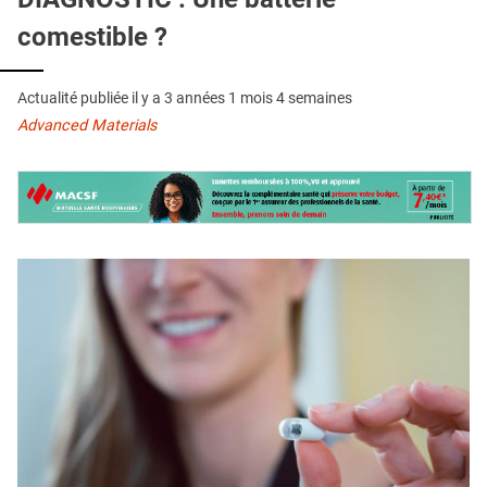
QUI SOMMES-NOUS ?
comestible ?
PUBLICITÉ
CONDITIONS GÉNÉRALES
Actualité publiée il y a
3 années 1 mois 4 semaines
Advanced Materials
CONTACT
CRÉDITS