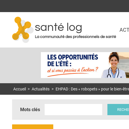
santé log
ACT
La communauté des professionnels de santé
Accueil
>
Actualités
>
EHPAD : Des « robopets » pour le bien-êtr
Mots clés