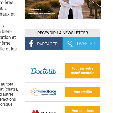
emières
ou «
imaux et
s
es
 bien-
RECEVOIR LA NEWSLETTER
tation et
t même
le et les
tout sur votre
santé mentale
 au total
at (chats),
Vos crédits
d'autres
teractions
 lorsque
Vos solutions