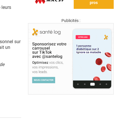
pros
 leurs
Publicités :
rsonnel sur
ait un
 de