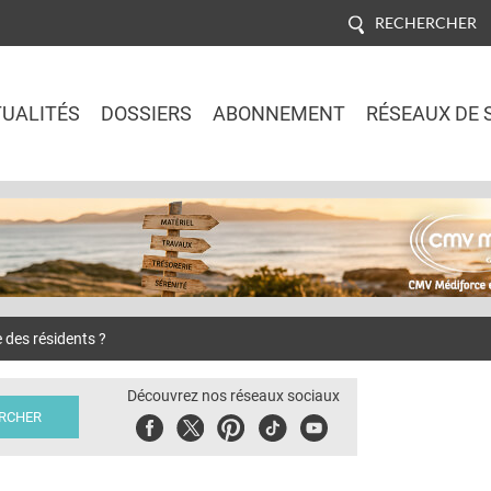
RECHERCHER
UALITÉS
DOSSIERS
ABONNEMENT
RÉSEAUX DE 
Jump to navigation
e des résidents ?
Découvrez nos réseaux sociaux
Facebook
Twitter
Pinterest
Tiktok
Youbute