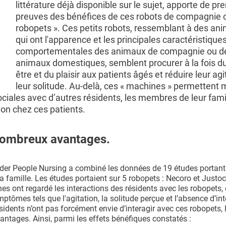
littérature déjà disponible sur le sujet, apporte de pr
preuves des bénéfices de ces robots de compagnie 
robopets ». Ces petits robots, ressemblant à des an
qui ont l'apparence et les principales caractéristique
comportementales des animaux de compagnie ou d
animaux domestiques, semblent procurer à la fois du
être et du plaisir aux patients âgés et réduire leur agi
leur solitude. Au-delà, ces « machines » permetten
ciales avec d’autres résidents, les membres de leur famil
ion chez ces patients.
nombreux avantages.
Older People Nursing a combiné les données de 19 études portant
famille. Les études portaient sur 5 robopets : Necoro et Justoc
es ont regardé les interactions des résidents avec les robopets, 
ptômes tels que l'agitation, la solitude perçue et l’absence d’in
sidents n’ont pas forcément envie d’interagir avec ces robopets,
antages. Ainsi, parmi les effets bénéfiques constatés :