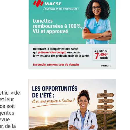
t ici « de
t leur
ce soit
igentes
revue
, de la