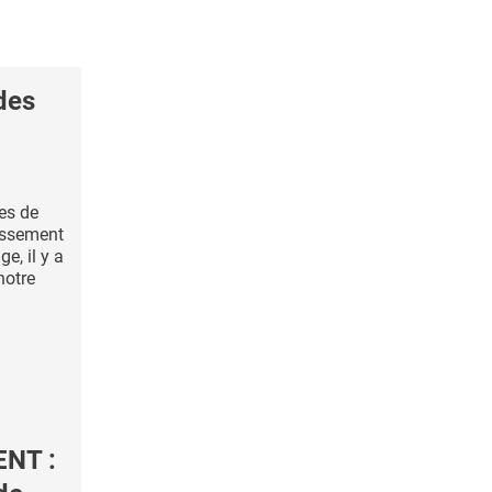
des
ies de
lissement
ge, il y a
notre
NT :