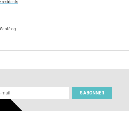
e residents
 Santélog
e
 e-mail
S'ABONNER