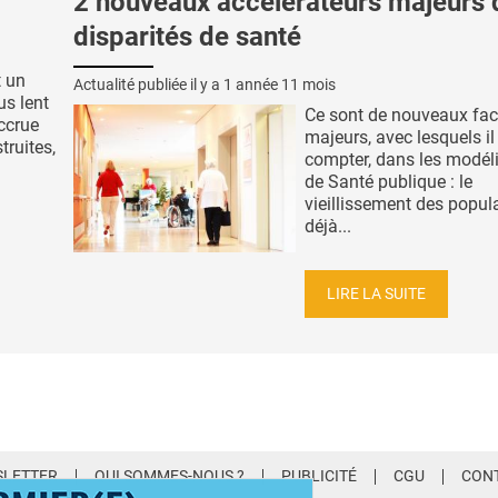
2 nouveaux accélérateurs majeurs 
disparités de santé
t un
Actualité publiée il y a
1 année 11 mois
us lent
Ce sont de nouveaux fac
ccrue
majeurs, avec lesquels il 
truites,
compter, dans les modél
de Santé publique : le
vieillissement des popula
déjà...
LIRE LA SUITE
LETTER
QUI SOMMES-NOUS ?
PUBLICITÉ
CGU
CON