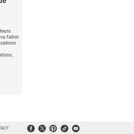
de
teurs
va falloir
isations
tions ,
Facebook
Twitter
Pinterest
Tiktok
Youtube
TACT