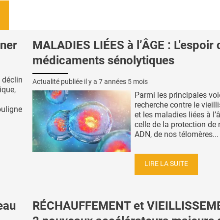
ner
MALADIES LIÉES à l’ÂGE : L'espoir 
médicaments sénolytiques
 déclin
Actualité publiée il y a
7 années 5 mois
dique,
Parmi les principales vo
recherche contre le vieil
ouligne
et les maladies liées à l’â
celle de la protection de 
ADN, de nos télomères...
LIRE LA SUITE
eau
RÉCHAUFFEMENT et VIEILLISSEME