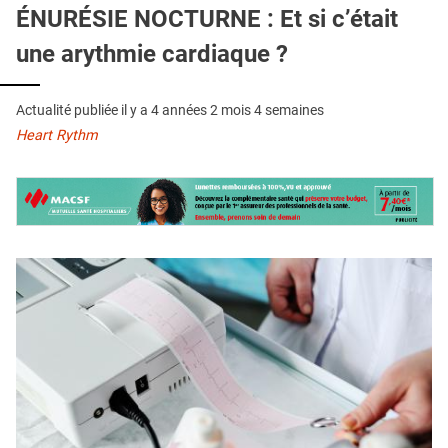
QUI SOMMES-NOUS ?
ÉNURÉSIE NOCTURNE : Et si c’était
une arythmie cardiaque ?
PUBLICITÉ
CONDITIONS GÉNÉRALES
Actualité publiée il y a
4 années 2 mois 4 semaines
CONTACT
Heart Rythm
CRÉDITS