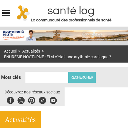
santé log
La communauté des professionnels de santé
Jump to navigation
MON COMPTE
ABONNEMENT
Accueil
>
Actualités
>
S'ABONNER À LA REVUE SOIN À DOMICILE
ÉNURÉSIE NOCTURNE : Et si c’était une arythmie cardiaque ?
ACTUS
DOSSIERS
Mots clés
RÉSEAUX
Découvrez nos réseaux sociaux
E-REVUE SAD
Facebook
Twitter
Pinterest
Tiktok
Youbute
THÉMA
Actualités
L'APP