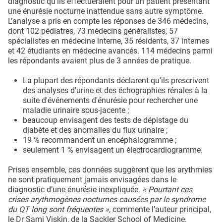
diagnostic qu'ils effectueraient pour un patient présentant
une énurésie nocturne inattendue sans autre symptôme.
L’analyse a pris en compte les réponses de 346 médecins,
dont 102 pédiatres, 73 médecins généralistes, 57
spécialistes en médecine interne, 35 résidents, 37 internes
et 42 étudiants en médecine avancés. 114 médecins parmi
les répondants avaient plus de 3 années de pratique.
La plupart des répondants déclarent qu'ils prescrivent
des analyses d'urine et des échographies rénales à la
suite d'événements d'énurésie pour rechercher une
maladie urinaire sous-jacente ;
beaucoup envisagent des tests de dépistage du
diabète et des anomalies du flux urinaire ;
19 % recommandent un encéphalogramme ;
seulement 1 % envisagent un électrocardiogramme.
Prises ensemble, ces données suggèrent que les arythmies
ne sont pratiquement jamais envisagées dans le
diagnostic d’une énurésie inexpliquée.
« Pourtant ces
crises arythmogènes nocturnes causées par le syndrome
du QT long sont fréquentes »
, commente l’auteur principal,
le Dr Sami Viskin, de la Sackler School of Medicine.