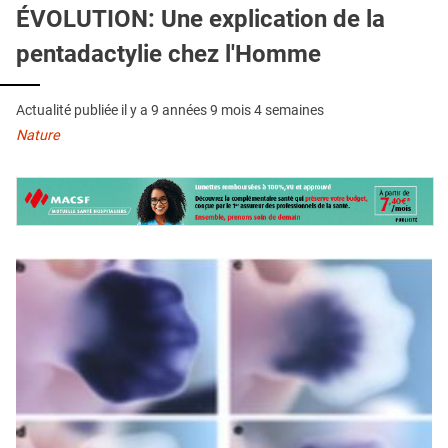
QUI SOMMES-NOUS ?
ÉVOLUTION: Une explication de la
pentadactylie chez l'Homme
PUBLICITÉ
CONDITIONS GÉNÉRALES
Actualité publiée il y a
9 années 9 mois 4 semaines
CONTACT
Nature
CRÉDITS