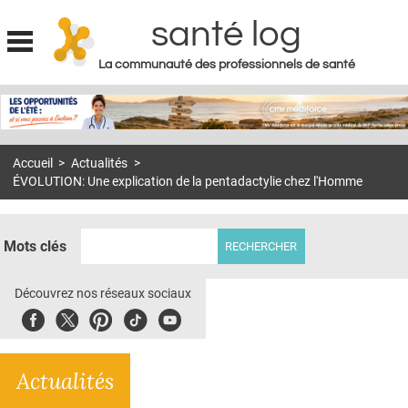
santé log
La communauté des professionnels de santé
Jump to navigation
MON COMPTE
ABONNEMENT
Accueil
>
Actualités
>
S'ABONNER À LA REVUE SOIN À DOMICILE
ÉVOLUTION: Une explication de la pentadactylie chez l'Homme
ACTUS
DOSSIERS
Mots clés
RÉSEAUX
Découvrez nos réseaux sociaux
E-REVUE SAD
Facebook
Twitter
Pinterest
Tiktok
Youbute
THÉMA
Actualités
L'APP