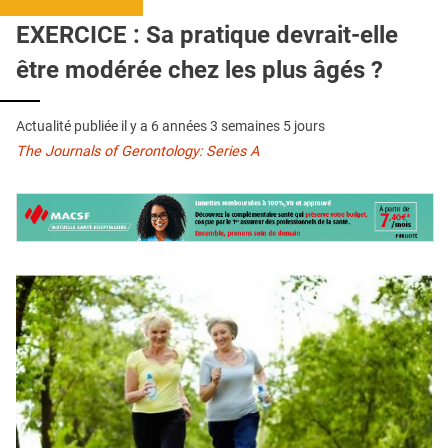
QUI SOMMES-NOUS ?
EXERCICE : Sa pratique devrait-elle
PUBLICITÉ
être modérée chez les plus âgés ?
CONDITIONS GÉNÉRALES
Actualité publiée il y a
6 années 3 semaines 5 jours
CONTACT
The Journals of Gerontology: Series A
CRÉDITS