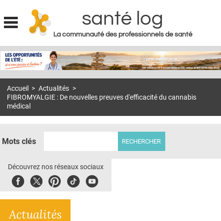
santé log
La communauté des professionnels de santé
Jump to navigation
MON COMPTE
ABONNEMENT
Accueil
>
Actualités
>
S'ABONNER À LA REVUE SOIN À DOMICILE
FIBROMYALGIE : De nouvelles preuves d'efficacité du cannabis
médical
ACTUS
DOSSIERS
Mots clés
RÉSEAUX
Découvrez nos réseaux sociaux
E-REVUE SAD
Facebook
Twitter
Pinterest
Tiktok
Youbute
THÉMA
L'APP
Actualités