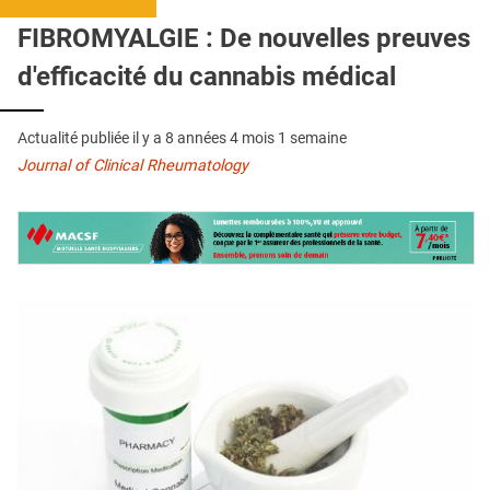
QUI SOMMES-NOUS ?
FIBROMYALGIE : De nouvelles preuves
PUBLICITÉ
d'efficacité du cannabis médical
CONDITIONS GÉNÉRALES
Actualité publiée il y a
8 années 4 mois 1 semaine
CONTACT
Journal of Clinical Rheumatology
CRÉDITS