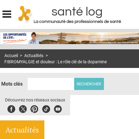
santé log
La communauté des professionnels de santé
Jump to navigation
MON COMPTE
ABONNEMENT
Accueil
>
Actualités
>
S'ABONNER À LA REVUE SOIN À DOMICILE
FIBROMYALGIE et douleur : Le rôle clé de la dopamine
ACTUS
DOSSIERS
Mots clés
RÉSEAUX
Découvrez nos réseaux sociaux
E-REVUE SAD
Facebook
Twitter
Pinterest
Tiktok
Youbute
THÉMA
Actualités
L'APP