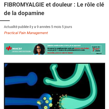
QUI SOMMES-NOUS ?
FIBROMYALGIE et douleur : Le rôle clé
de la dopamine
PUBLICITÉ
CONDITIONS GÉNÉRALES
Actualité publiée il y a
9 années 5 mois 5 jours
CONTACT
Practical Pain Management
CRÉDITS