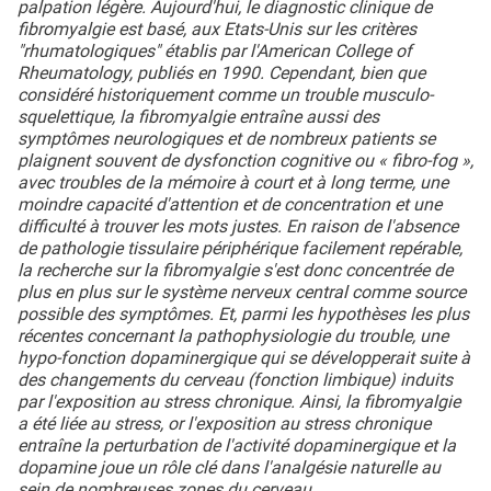
palpation légère. Aujourd'hui, le diagnostic clinique de
fibromyalgie est basé, aux Etats-Unis sur les critères
"rhumatologiques" établis par l'American College of
Rheumatology, publiés en 1990. Cependant, bien que
considéré historiquement comme un trouble musculo-
squelettique, la fibromyalgie entraîne aussi des
symptômes neurologiques et de nombreux patients se
plaignent souvent de dysfonction cognitive ou « fibro-fog »,
avec troubles de la mémoire à court et à long terme, une
moindre capacité d'attention et de concentration et une
difficulté à trouver les mots justes. En raison de l'absence
de pathologie tissulaire périphérique facilement repérable,
la recherche sur la fibromyalgie s'est donc concentrée de
plus en plus sur le système nerveux central comme source
possible des symptômes. Et, parmi les hypothèses les plus
récentes concernant la pathophysiologie du trouble, une
hypo-fonction dopaminergique qui se développerait suite à
des changements du cerveau (fonction limbique) induits
par l'exposition au stress chronique. Ainsi, la fibromyalgie
a été liée au stress, or l'exposition au stress chronique
entraîne la perturbation de l'activité dopaminergique et la
dopamine joue un rôle clé dans l'analgésie naturelle au
sein de nombreuses zones du cerveau.