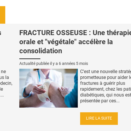
s
FRACTURE OSSEUSE : Une thérapi
orale et "végétale" accélère la
consolidation
Actualité publiée il y a
6 années 5 mois
 ne
C’est une nouvelle straté
us la
prometteuse pour aider l
édecin,
fractures à guérir plus
de
rapidement, chez les pat
...
diabétiques, qui nous es
présentée par ces...
LIRE LA SUITE