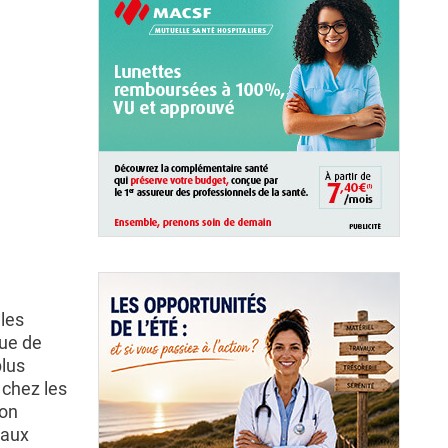
 les
que de
plus
 chez les
non
eaux