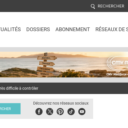
RECHERCHER
UALITÉS
DOSSIERS
ABONNEMENT
RÉSEAUX DE 
Jump to navigation
s difficile à contrôler
Découvrez nos réseaux sociaux
Facebook
Twitter
Pinterest
Tiktok
Youbute