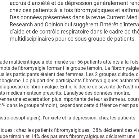
accrus d’anxiété et de dépression généralement ren
chez ces patients à la fois fibromyalgiques et asthm
Des données présentées dans la revue Current Medi
Research and Opinion qui suggèrent l’intérêt d’interv
d’aide et de contrôle respiratoire dans le cadre de th
multidisciplinaires pour ce sous-groupe de patients.
tude multicentrique a été menée sur 56 patients atteints à la fois
mpts de fibromyalgie formant le groupe témoin. La fibromyalgie
us les participants étaient des femmes. Les 2 groupes d'étude, c
e tabagisme. La plupart des participants fibromyalgiques asthmat
iagnostic de fibromyalgie. Enfin, le degré de sévérité de l'asthm
nts médicamenteux prescrits. L’analyse des données montre,
moyenne une exacerbation plus importante de leur asthme au cour
4% dans le groupe témoin), cependant cette différence n’est pas
stro-oesophagien), l'anxiété et la dépression, chez les patients
giques : chez les patients fibromyalgiques, 38% déclarent des vi
oupe témoin et 14% des patients fibromyalgiques déclarent une