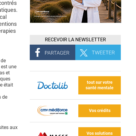
contrés
atiques.
cal
entions
érapies
RECEVOIR LA NEWSLETTER
 de
 est une
as et
iques
tout sur votre
e était
santé mentale
s de
Vos crédits
sites aux
Vos solutions