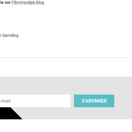
ie sur
Fibromyalgie Blog
n Santélog
e
 e-mail
S'ABONNER