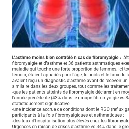
L’asthme moins bien contrôlé n cas de fibromyalgie :
L'é
fibromyalgie et d'asthme et 36 patients asthmatiques exe
maladie qui touche une forte proportion de femmes, ici to
témoin, étaient appariés pour l'âge, le poids et le taux d
avaient reçu un diagnostic d'asthme avant de recevoir un d
similaire dans les deux groupes, tout comme les traiteme
-que les patients atteints de fibromyalgie déclarent en 
l’année précédente (43% dans le groupe fibromyalgie vs 3
statistiquement significative.
-une incidence accrue de conditions dont le RGO (reflux ga
participants à la fois fibromyalgiques et asthmatiques ;
-des taux d'hospitalisation plus élevés chez les fibromyal
Urgences en raison de crises d'asthme vs 34% dans le gr