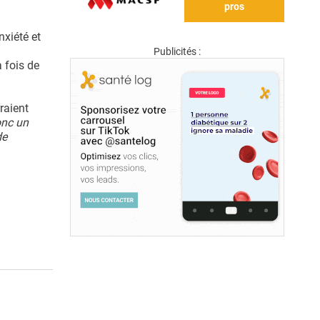
pros
nxiété et
Publicités :
a fois de
raient
onc un
de