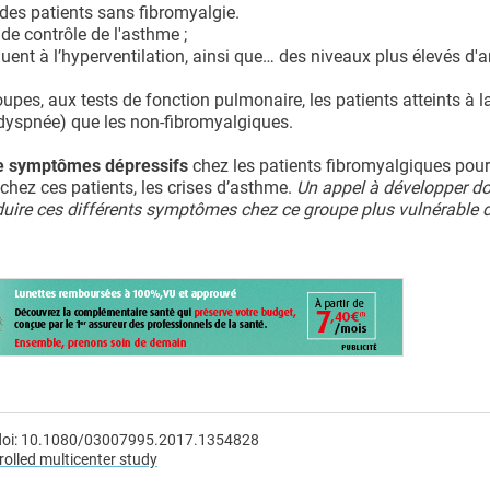
 des patients sans fibromyalgie.
de contrôle de l'asthme ;
quent à l’hyperventilation, ainsi que… des niveaux plus élevés d'a
oupes, aux tests de fonction pulmonaire, les patients atteints à l
(dyspnée) que les non-fibromyalgiques.
 de symptômes dépressifs
chez les patients fibromyalgiques pour
, chez ces patients, les crises d’asthme.
Un appel à développer d
réduire ces différents symptômes chez ce groupe plus vulnérable 
7 doi: 10.1080/03007995.2017.1354828
olled multicenter study