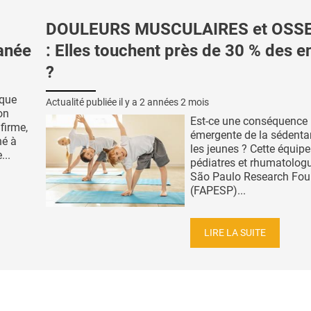
DOULEURS MUSCULAIRES et OSS
tanée
: Elles touchent près de 30 % des e
?
ique
Actualité publiée il y a
2 années 2 mois
on
Est-ce une conséquence
firme,
émergente de la sédentar
né à
les jeunes ? Cette équipe
...
pédiatres et rhumatologu
São Paulo Research Fou
(FAPESP)...
LIRE LA SUITE