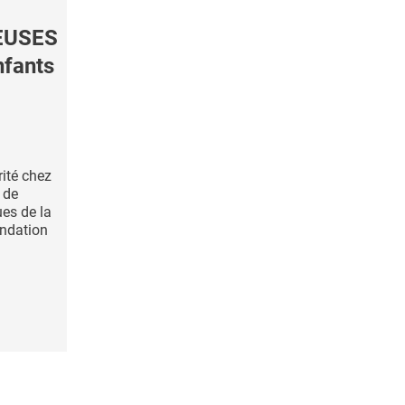
EUSES
nfants
ité chez
 de
es de la
ndation