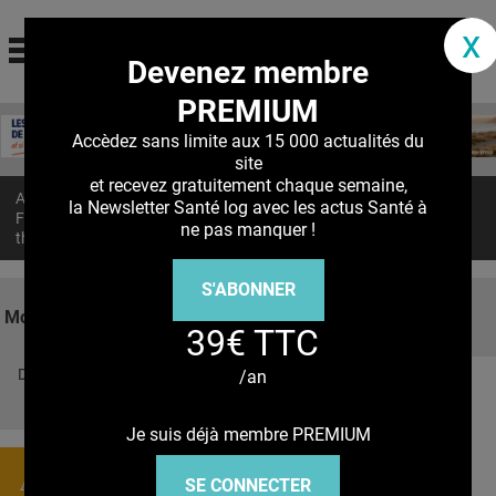
santé log
x
Devenez membre
La communauté des professionnels de santé
PREMIUM
Jump to navigation
MON COMPTE
Accèdez sans limite aux 15 000 actualités du
site
ABONNEMENT
et recevez gratuitement chaque semaine,
Accueil
>
Actualités
>
la Newsletter Santé log avec les actus Santé à
S'ABONNER À LA REVUE SOIN À DOMICILE
FIBROSE HÉPATIQUE : Un repositionnement pour une nouvelle
ne pas manquer !
thérapie antifibrotique
ACTUS
S'ABONNER
DOSSIERS
Mots clés
39€ TTC
RÉSEAUX
Découvrez nos réseaux sociaux
/an
E-REVUE SAD
Facebook
Twitter
Pinterest
Tiktok
Youbute
THÉMA
Je suis déjà membre PREMIUM
L'APP
Actualités
SE CONNECTER