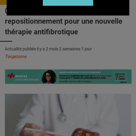
QUI SOMMES-NOUS ?
FIBROSE HÉPATIQUE : Un
PUBLICITÉ
repositionnement pour une nouvelle
CONDITIONS GÉNÉRALES
thérapie antifibrotique
CONTACT
Actualité publiée il y a
2 mois 2 semaines 1 jour
CRÉDITS
Targetome