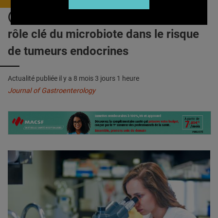
QUI SOMMES-NOUS ?
GASTRITE AUTO-IMMUNE : Le
PUBLICITÉ
rôle clé du microbiote dans le risque
CONDITIONS GÉNÉRALES
de tumeurs endocrines
CONTACT
Actualité publiée il y a
8 mois 3 jours 1 heure
CRÉDITS
Journal of Gastroenterology