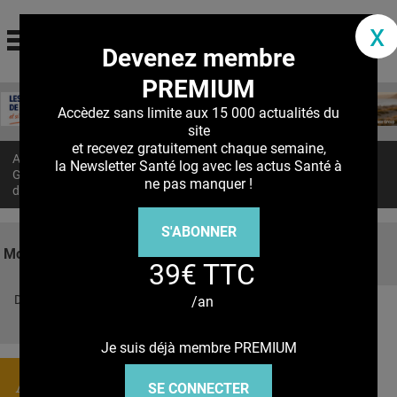
santé log
x
Devenez membre
La communauté des professionnels de santé
PREMIUM
Jump to navigation
MON COMPTE
Accèdez sans limite aux 15 000 actualités du
site
ABONNEMENT
et recevez gratuitement chaque semaine,
Accueil
>
Actualités
>
la Newsletter Santé log avec les actus Santé à
S'ABONNER À LA REVUE SOIN À DOMICILE
GASTRITE AUTO-IMMUNE : Le rôle clé du microbiote dans le risque
ne pas manquer !
de tumeurs endocrines
ACTUS
S'ABONNER
DOSSIERS
Mots clés
39€ TTC
RÉSEAUX
Découvrez nos réseaux sociaux
/an
E-REVUE SAD
Facebook
Twitter
Pinterest
Tiktok
Youbute
THÉMA
Je suis déjà membre PREMIUM
L'APP
Actualités
SE CONNECTER