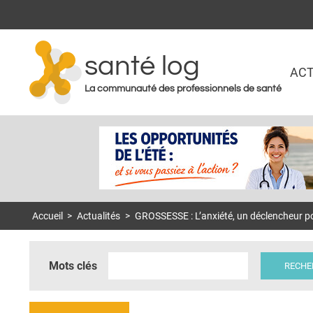
santé log
ACT
La communauté des professionnels de santé
Accueil
>
Actualités
>
GROSSESSE : L’anxiété, un déclencheur po
Mots clés