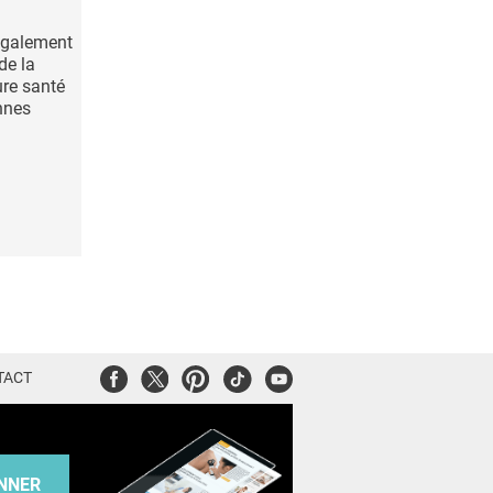
également
de la
ure santé
nnes
Facebook
Twitter
Pinterest
Tiktok
Youtube
TACT
NNER