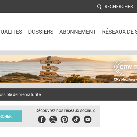
RECHERCHER
UALITÉS
DOSSIERS
ABONNEMENT
RÉSEAUX DE 
Jump to navigation
ssible de prématurité
Découvrez nos réseaux sociaux
Facebook
Twitter
Pinterest
Tiktok
Youbute