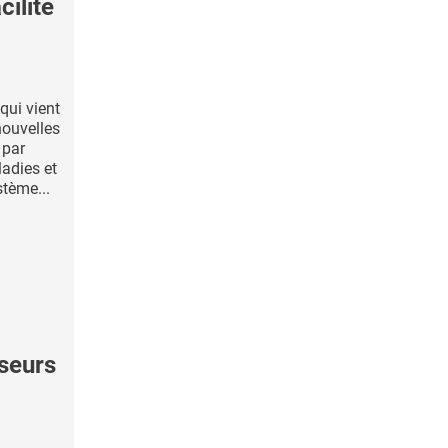
ilite
qui vient
nouvelles
 par
adies et
tème...
seurs