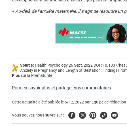
« Au-delà de l'anxiété maternelle, il s’agit de résoudre un
Source:
Health Psychology 26 Sept, 2022 DOI : 10.1037/he
Anxiety in Pregnancy and Length of Gestation: Findings From
Plus
sur la Prématurité
Pour en savoir plus et partager vos commentaires
Cette actualité a été publiée le
6/12/2022
par
Équipe de rédaction
Facebook
Twitter
Pinterest
Tiktok
Youtub
Vous pouvez nous suivre sur :