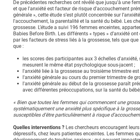
De précédentes recherches ont révélé que jusqu'à une fe
et que l'anxiété est facteur de risque d'accouchement prém
générale », cette étude s’est plutôt concentrée sur l’anxiét
l'accouchement, la parentalité et la santé du bébé. Les c
grossesse. L’étude a suivi 196 femmes enceintes, apparte
Babies Before Birth. Les différents « types » d’anxiété ont é
par les facteurs de stress liés à la grossesse, tels que qu
que :
les scores des participantes aux 3 échelles d'anxiété,
mesurent le même état psychologique sous-jacent ;
l'anxiété liée à la grossesse au troisième trimestre e
l'anxiété générale au cours du premier trimestre de g
l'anxiété générale au début de la grossesse paraît pr
avec différentes préoccupations, sur la santé du bébé, 
« Bien que toutes les femmes qui commencent une grosse
systématiquement une anxiété plus spécifique à la grosse
susceptibles d'être particulièrement à risque d’accouchem
Quelles interventions ?
Les chercheurs encouragent leurs 
dépressifs, chez leurs patientes enceintes. Les femmes qui
développement de troubles anxieux ; qui peuvent impacter 