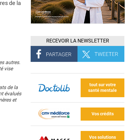
res de la
RECEVOIR LA NEWSLETTER
es autres.
té vise
tout sur votre
ats de la
santé mentale
nt évalués
mères et
Vos crédits
Vos solutions