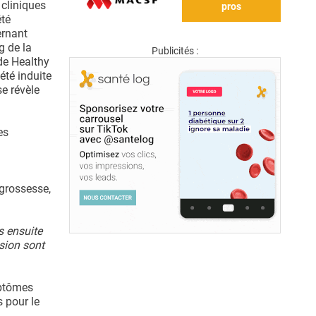
cliniques
pros
été
ernant
g de la
Publicités :
de Healthy
iété induite
se révèle
es
 grossesse,
s ensuite
sion sont
mptômes
s pour le