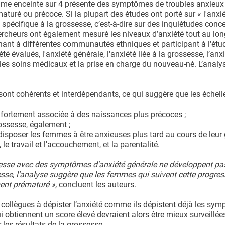
mme enceinte sur 4 présente des symptômes de troubles anxieux 
aturé ou précoce. Si la plupart des études ont porté sur « l'anxi
é spécifique à la grossesse, c’est-à-dire sur des inquiétudes conc
hercheurs ont également mesuré les niveaux d’anxiété tout au lon
nant à différentes communautés ethniques et participant à l'étu
té évalués, l'anxiété générale, l'anxiété liée à la grossesse, l’anx
e les soins médicaux et la prise en charge du nouveau-né. L’analy
 sont cohérents et interdépendants, ce qui suggère que les échell
st fortement associée à des naissances plus précoces ;
rossesse, également ;
édisposer les femmes à être anxieuses plus tard au cours de leur
le travail et l'accouchement, et la parentalité.
sse avec des symptômes d'anxiété générale ne développent pa
sse, l’analyse suggère que les femmes qui suivent cette progres
ent prématuré »,
concluent les auteurs.
collègues à dépister l’anxiété comme ils dépistent déjà les sy
 obtiennent un score élevé devraient alors être mieux surveillée
les résultats de la grossesse.