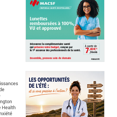
aissances
 de
e
ington
e Health
nxiété