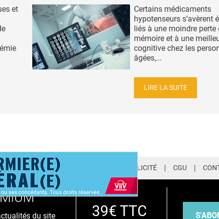
ues et
Certains médicaments
hypotenseurs s’avèrent 
de
liés à une moindre perte 
mémoire et à une meille
démie
cognitive chez les perso
âgées,...
LIRE LA SUITE
LETTER
QUI SOMMES-NOUS ?
PUBLICITÉ
CGU
CON
EMIUM
39€ TTC
S'ABO
tualités du site