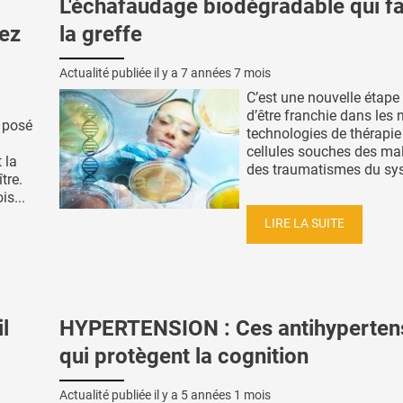
L'échafaudage biodégradable qui fac
hez
la greffe
Actualité publiée il y a
7 années 7 mois
C’est une nouvelle étape 
d’être franchie dans les 
 posé
technologies de thérapie
cellules souches des mal
 la
des traumatismes du sys
tre.
s...
LIRE LA SUITE
l
HYPERTENSION : Ces antihyperten
qui protègent la cognition
Actualité publiée il y a
5 années 1 mois