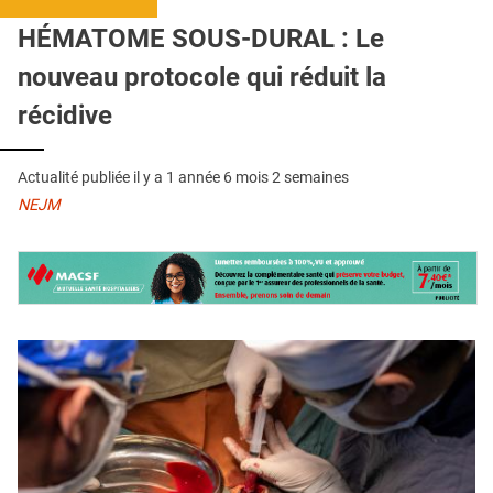
QUI SOMMES-NOUS ?
HÉMATOME SOUS-DURAL : Le
PUBLICITÉ
nouveau protocole qui réduit la
CONDITIONS GÉNÉRALES
récidive
CONTACT
Actualité publiée il y a
1 année 6 mois 2 semaines
CRÉDITS
NEJM