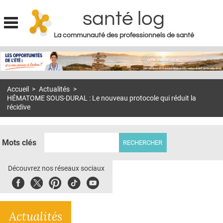
santé log
La communauté des professionnels de santé
Jump to navigation
MON COMPTE
ABONNEMENT
Accueil
>
Actualités
>
S'ABONNER À LA REVUE SOIN À DOMICILE
HÉMATOME SOUS-DURAL : Le nouveau protocole qui réduit la
récidive
ACTUS
DOSSIERS
Mots clés
RÉSEAUX
Découvrez nos réseaux sociaux
E-REVUE SAD
Facebook
Twitter
Pinterest
Tiktok
Youbute
THÉMA
L'APP
Actualités