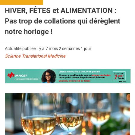
QUI SOMMES-NOUS ?
HIVER, FÊTES et ALIMENTATION :
PUBLICITÉ
Pas trop de collations qui dérèglent
CONDITIONS GÉNÉRALES
notre horloge !
CONTACT
Actualité publiée il y a
7 mois 2 semaines 1 jour
CRÉDITS
Science Translational Medicine