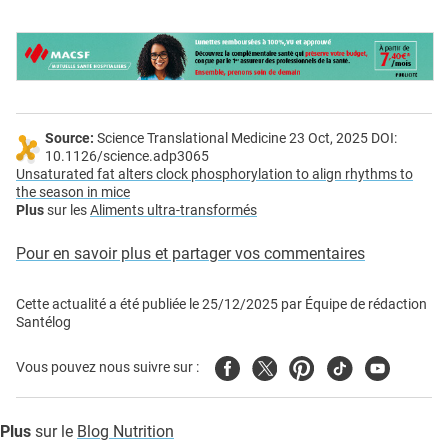
Source:
Science Translational Medicine 23 Oct, 2025 DOI:
10.1126/science.adp3065
Unsaturated fat alters clock phosphorylation to align rhythms to
the season in mice
Plus
sur les
Aliments ultra-transformés
Pour en savoir plus et partager vos commentaires
Cette actualité a été publiée le
25/12/2025
par
Équipe de rédaction
Santélog
Facebook
Twitter
Pinterest
Tiktok
Youtube
Vous pouvez nous suivre sur :
Plus
sur le
Blog Nutrition