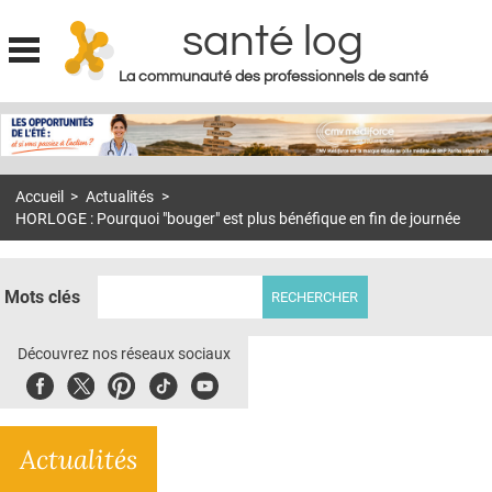
santé log
La communauté des professionnels de santé
Jump to navigation
MON COMPTE
ABONNEMENT
Accueil
>
Actualités
>
S'ABONNER À LA REVUE SOIN À DOMICILE
HORLOGE : Pourquoi "bouger" est plus bénéfique en fin de journée
ACTUS
DOSSIERS
Mots clés
RÉSEAUX
Découvrez nos réseaux sociaux
E-REVUE SAD
Facebook
Twitter
Pinterest
Tiktok
Youbute
THÉMA
Actualités
L'APP