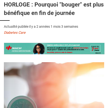
QUI SOMMES-NOUS ?
HORLOGE : Pourquoi "bouger" est plus
bénéfique en fin de journée
PUBLICITÉ
CONDITIONS GÉNÉRALES
Actualité publiée il y a
2 années 1 mois 3 semaines
CONTACT
Diabetes Care
CRÉDITS