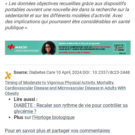
« Les données objectives recueillies grâce aux dispositifs
portables ouvrent une nouvelle ère dans la recherche sur la
sédentarité et sur les différents modèles d'activité. Avec
des implications qui pourraient être considérables en santé
publique ».
Source:
Diabetes Care 10 April, 2024 DOI : 10.2337/dc23-2448
Timing of Moderate to Vigorous Physical Activity, Mortality,
Cardiovascular Disease and Microvascular Disease in Adults With
Obesity
Lire aussi :
DIABÈTE : Recaler son rythme de vie pour contrôler sa
glycémie ?
Plus
sur
l’Horloge biologique
Pour en savoir plus et partager vos commentaires