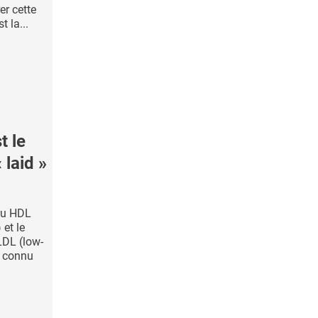
er cette
t la...
 le
 laid »
 ou HDL
 et le
LDL (low-
n connu