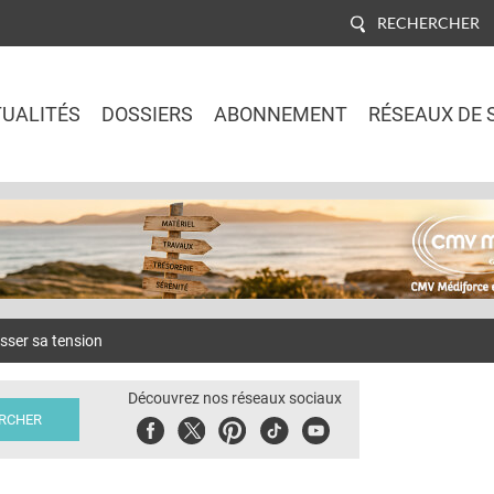
RECHERCHER
UALITÉS
DOSSIERS
ABONNEMENT
RÉSEAUX DE 
Jump to navigation
aisser sa tension
Découvrez nos réseaux sociaux
Facebook
Twitter
Pinterest
Tiktok
Youbute