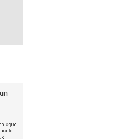
un
analogue
 par la
ux