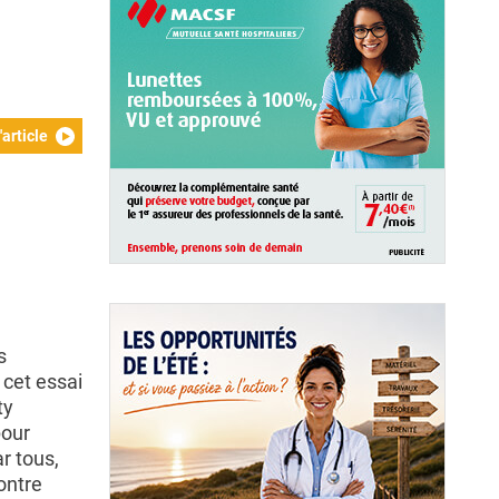
'article
s
 cet essai
ty
pour
r tous,
ontre