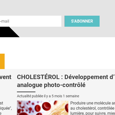
 e-mail
S'ABONNER
vent
CHOLESTÉROL : Développement d’
analogue photo-contrôlé
Actualité publiée il y a
5 mois 1 semaine
st
Produire une molécule 
iquée",
au cholestérol, contrôlée
e
lumière, pour suivre, mie