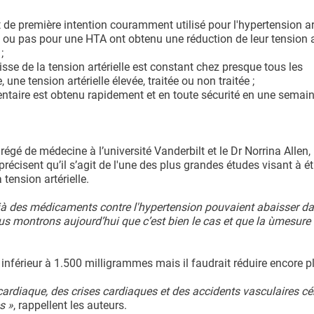
de première intention couramment utilisé pour l'hypertension arté
és ou pas pour une HTA ont obtenu une réduction de leur tension a
;
isse de la tension artérielle est constant chez presque tous les
 une tension artérielle élevée, traitée ou non traitée ;
entaire est obtenu rapidement et en toute sécurité en une semai
égé de médecine à l’université Vanderbilt et le Dr Norrina Allen,
écisent qu’il s’agit de l'une des plus grandes études visant à ét
 tension artérielle.
éjà des médicaments contre l'hypertension pouvaient abaisser d
ous montrons aujourd’hui que c’est bien le cas et que la ùmesure 
 inférieur à 1.500 milligrammes mais il faudrait réduire encore p
 cardiaque, des crises cardiaques et des accidents vasculaires cé
s »
, rappellent les auteurs.