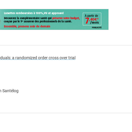
1
iduals: a randomized order cross over trial
n Santélog
e