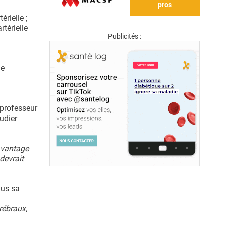
pros
rielle ;
rtérielle
Publicités :
ne
 professeur
udier
avantage
devrait
lus sa
rébraux,