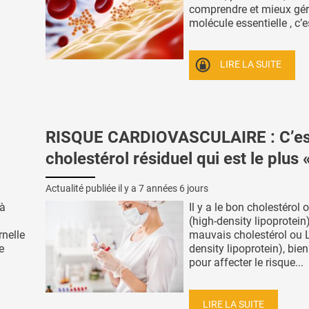
comprendre et mieux gér
molécule essentielle , c’es
LIRE LA SUITE
RISQUE CARDIOVASCULAIRE : C’est
cholestérol résiduel qui est le plus «
Actualité publiée il y a
7 années 6 jours
jà
Il y a le bon cholestérol
(high-density lipoprotein)
nelle
mauvais cholestérol ou 
e
density lipoprotein), bie
pour affecter le risque...
LIRE LA SUITE