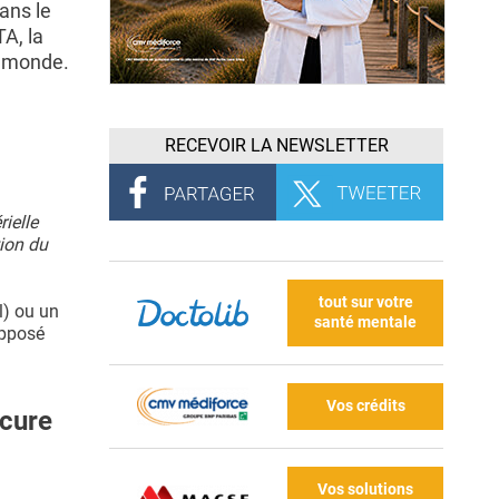
ans le
A, la
e monde.
RECEVOIR LA NEWSLETTER
ielle
tion du
tout sur votre
l) ou un
santé mentale
opposé
Vos crédits
rcure
Vos solutions