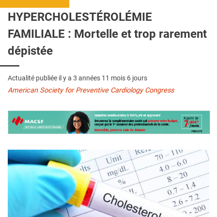
QUI SOMMES-NOUS ?
HYPERCHOLESTÉROLÉMIE
PUBLICITÉ
FAMILIALE : Mortelle et trop rarement
CONDITIONS GÉNÉRALES
dépistée
CONTACT
Actualité publiée il y a
3 années 11 mois 6 jours
CRÉDITS
American Society for Preventive Cardiology Congress