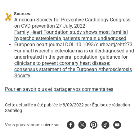
Sources:
American Society for Preventive Cardiology Congress
on CVD prevention 27 July, 2022
Family Heart Foundation study shows most familial
hypercholesterolemia patients remain undiagnosed
European heart journal DOI :10.1093/eurheartj/eht273
Familial hypercholesterolaemia is underdiagnosed and
undertreated in the general population: guidance for
clinicians to prevent coronary heart disease:
consensus statement of the European Atherosclerosis
Society
Pour en savoir plus et partager vos commentaires
Cette actualité a été publiée le
8/09/2022
par
Équipe de rédaction
Santélog
Facebook
Twitter
Pinterest
Tiktok
Youtube
Vous pouvez nous suivre sur :