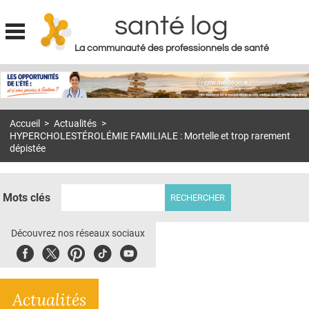
santé log
La communauté des professionnels de santé
Jump to navigation
MON COMPTE
ABONNEMENT
Accueil
>
Actualités
>
S'ABONNER À LA REVUE SOIN À DOMICILE
HYPERCHOLESTÉROLÉMIE FAMILIALE : Mortelle et trop rarement
dépistée
ACTUS
DOSSIERS
Mots clés
RÉSEAUX
Découvrez nos réseaux sociaux
E-REVUE SAD
Facebook
Twitter
Pinterest
Tiktok
Youbute
THÉMA
L'APP
Actualités