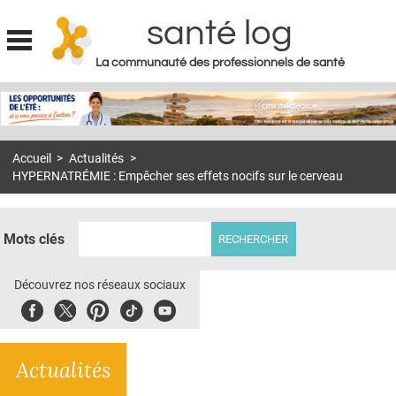
santé log
La communauté des professionnels de santé
Jump to navigation
MON COMPTE
ABONNEMENT
Accueil
>
Actualités
>
S'ABONNER À LA REVUE SOIN À DOMICILE
HYPERNATRÉMIE : Empêcher ses effets nocifs sur le cerveau
ACTUS
DOSSIERS
Mots clés
RÉSEAUX
Découvrez nos réseaux sociaux
E-REVUE SAD
Facebook
Twitter
Pinterest
Tiktok
Youbute
THÉMA
Actualités
L'APP