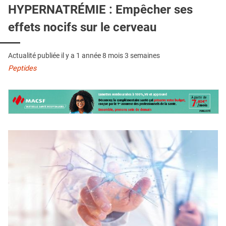
QUI SOMMES-NOUS ?
HYPERNATRÉMIE : Empêcher ses
effets nocifs sur le cerveau
PUBLICITÉ
CONDITIONS GÉNÉRALES
Actualité publiée il y a
1 année 8 mois 3 semaines
CONTACT
Peptides
CRÉDITS