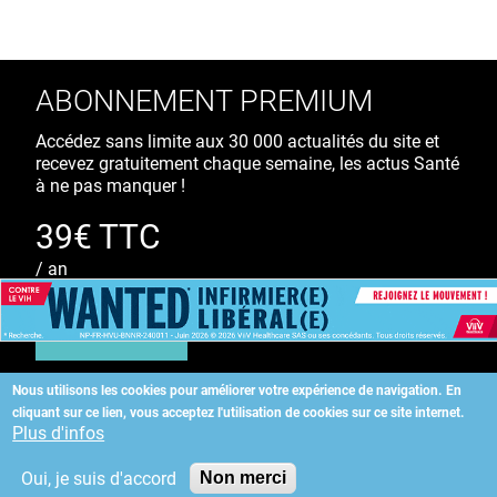
ABONNEMENT PREMIUM
Accédez sans limite aux 30 000 actualités du site et
recevez gratuitement chaque semaine, les actus Santé
à ne pas manquer !
39€ TTC
/ an
S'ABONNER
Nous utilisons les cookies pour améliorer votre expérience de navigation.
En
cliquant sur ce lien, vous acceptez l'utilisation de cookies sur ce site internet.
Copyright
©
2026 ALLIEDHEALTH
Plus d'infos
Oui, je suis d'accord
Non merci
KAURIWEB