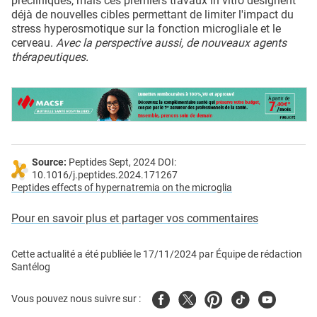
précliniques, mais ces premiers travaux in vitro désignent
déjà de nouvelles cibles permettant de limiter l'impact du
stress hyperosmotique sur la fonction microgliale et le
cerveau.
Avec la perspective aussi, de nouveaux agents
thérapeutiques.
Source:
Peptides Sept, 2024 DOI:
10.1016/j.peptides.2024.171267
Peptides effects of hypernatremia on the microglia
Pour en savoir plus et partager vos commentaires
Cette actualité a été publiée le
17/11/2024
par
Équipe de rédaction
Santélog
Facebook
Twitter
Pinterest
Tiktok
Youtube
Vous pouvez nous suivre sur :