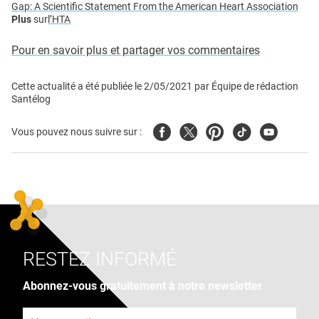
Gap: A Scientific Statement From the American Heart Association
Plus
sur
l’HTA
Pour en savoir plus et partager vos commentaires
Cette actualité a été publiée le
2/05/2021
par
Équipe de rédaction
Santélog
Facebook
Twitter
Pinterest
Tiktok
Youtube
Vous pouvez nous suivre sur :
RESTEZ INFORMÉ
Abonnez-vous gratuitement à notre newsletter
Adresse e-mail