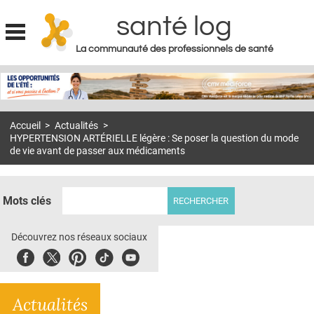
santé log
La communauté des professionnels de santé
Jump to navigation
MON COMPTE
ABONNEMENT
Accueil
>
Actualités
>
S'ABONNER À LA REVUE SOIN À DOMICILE
HYPERTENSION ARTÉRIELLE légère : Se poser la question du mode
de vie avant de passer aux médicaments
ACTUS
DOSSIERS
Mots clés
RÉSEAUX
Découvrez nos réseaux sociaux
E-REVUE SAD
Facebook
Twitter
Pinterest
Tiktok
Youbute
THÉMA
L'APP
Actualités