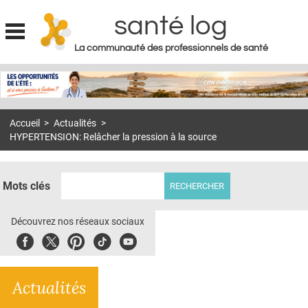
santé log
La communauté des professionnels de santé
Jump to navigation
MON COMPTE
ABONNEMENT
Accueil
>
Actualités
>
S'ABONNER À LA REVUE SOIN À DOMICILE
HYPERTENSION: Relâcher la pression à la source
ACTUS
DOSSIERS
Mots clés
RÉSEAUX
Découvrez nos réseaux sociaux
E-REVUE SAD
Facebook
Twitter
Pinterest
Tiktok
Youbute
THÉMA
Actualités
L'APP