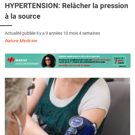
QUI SOMMES-NOUS ?
HYPERTENSION: Relâcher la pression
à la source
PUBLICITÉ
CONDITIONS GÉNÉRALES
Actualité publiée il y a
9 années 10 mois 4 semaines
CONTACT
Nature Medicine
CRÉDITS