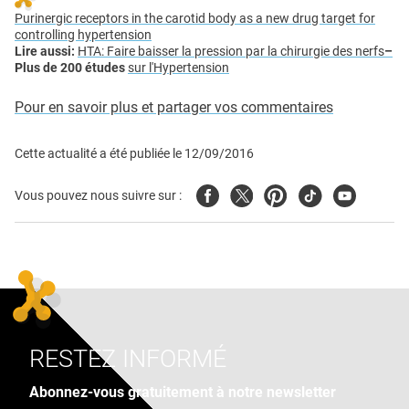
Purinergic receptors in the carotid body as a new drug target for
controlling hypertension
Lire aussi:
HTA: Faire baisser la pression par la chirurgie des nerfs
–
Plus de 200 études
sur l'Hypertension
Pour en savoir plus et partager vos commentaires
Cette actualité a été publiée le
12/09/2016
Facebook
Twitter
Pinterest
Tiktok
Youtube
Vous pouvez nous suivre sur :
RESTEZ INFORMÉ
Abonnez-vous gratuitement à notre newsletter