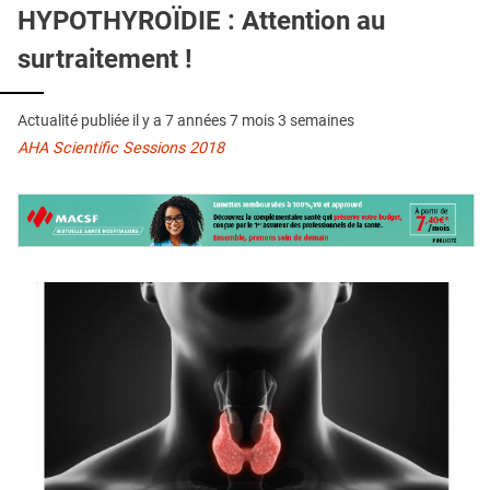
QUI SOMMES-NOUS ?
HYPOTHYROÏDIE : Attention au
surtraitement !
PUBLICITÉ
CONDITIONS GÉNÉRALES
Actualité publiée il y a
7 années 7 mois 3 semaines
CONTACT
AHA Scientific Sessions 2018
CRÉDITS