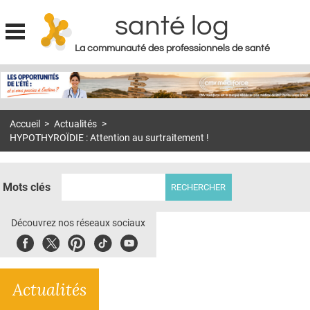
santé log
La communauté des professionnels de santé
Jump to navigation
MON COMPTE
ABONNEMENT
Accueil
>
Actualités
>
S'ABONNER À LA REVUE SOIN À DOMICILE
HYPOTHYROÏDIE : Attention au surtraitement !
ACTUS
DOSSIERS
Mots clés
RÉSEAUX
Découvrez nos réseaux sociaux
E-REVUE SAD
Facebook
Twitter
Pinterest
Tiktok
Youbute
THÉMA
Actualités
L'APP