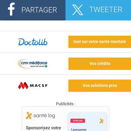
tout sur votre santé mentale
Vos crédits
Vos solutions pros
Publicités :