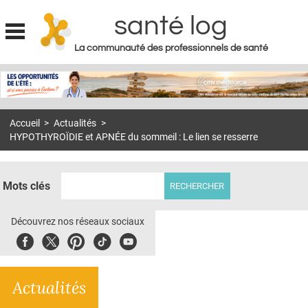
santé log
La communauté des professionnels de santé
Jump to navigation
MON COMPTE
ABONNEMENT
Accueil
>
Actualités
>
S'ABONNER À LA REVUE SOIN À DOMICILE
HYPOTHYROÏDIE et APNÉE du sommeil : Le lien se resserre
ACTUS
DOSSIERS
Mots clés
RÉSEAUX
Découvrez nos réseaux sociaux
E-REVUE SAD
Facebook
Twitter
Pinterest
Tiktok
Youbute
THÉMA
Actualités
L'APP