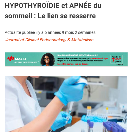
QUI SOMMES-NOUS ?
HYPOTHYROÏDIE et APNÉE du
sommeil : Le lien se resserre
PUBLICITÉ
CONDITIONS GÉNÉRALES
Actualité publiée il y a
6 années 9 mois 2 semaines
CONTACT
Journal of Clinical Endocrinology & Metabolism
CRÉDITS