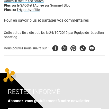
Adults in the United States
Plus
sur
le SAOS et l’Apnée
sur
Sommeil Blog
Plus
sur
l’Hypothyroïdie
Pour en savoir plus et partager vos commentaires
Cette actualité a été publiée le
24/10/2019
par
Équipe de rédaction
Santélog
Facebook
Twitter
Pinterest
Tiktok
Youtube
Vous pouvez nous suivre sur :
RESTEZ INFORMÉ
Abonnez-vous gratuitement à notre newsletter
Adresse e-mail