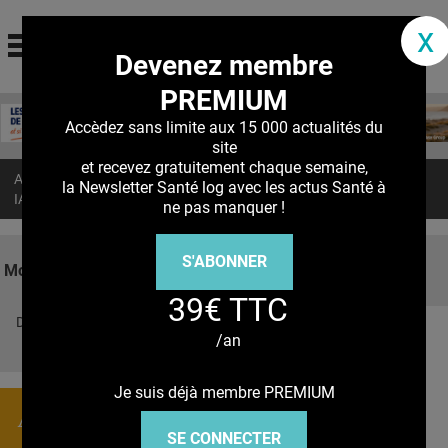
santé log
x
Devenez membre
La communauté des professionnels de santé
PREMIUM
Jump to navigation
MON COMPTE
Accèdez sans limite aux 15 000 actualités du
site
ABONNEMENT
et recevez gratuitement chaque semaine,
Accueil
>
Actualités
>
la Newsletter Santé log avec les actus Santé à
S'ABONNER À LA REVUE SOIN À DOMICILE
IA : L’outil qui prédit l'âge cérébral et la survie aux maladies
ne pas manquer !
ACTUS
S'ABONNER
DOSSIERS
Mots clés
39€ TTC
RÉSEAUX
Découvrez nos réseaux sociaux
/an
E-REVUE SAD
Facebook
Twitter
Pinterest
Tiktok
Youbute
THÉMA
Je suis déjà membre PREMIUM
Actualités
L'APP
SE CONNECTER