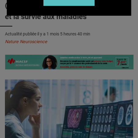
QUI SOMMES-NOUS ?
IA : L’outil qui prédit l'âge cérébral
et la survie aux maladies
PUBLICITÉ
CONDITIONS GÉNÉRALES
Actualité publiée il y a
1 mois 5 heures 40 min
CONTACT
Nature Neuroscience
CRÉDITS