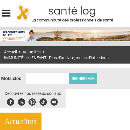
santé log
La communauté des professionnels de santé
Jump to navigation
MON COMPTE
ABONNEMENT
Accueil
>
Actualités
>
S'ABONNER À LA REVUE SOIN À DOMICILE
IMMUNITÉ de l’ENFANT : Plus d’activité, moins d’infections
ACTUS
DOSSIERS
Mots clés
RÉSEAUX
Découvrez nos réseaux sociaux
E-REVUE SAD
Facebook
Twitter
Pinterest
Tiktok
Youbute
THÉMA
Actualités
L'APP