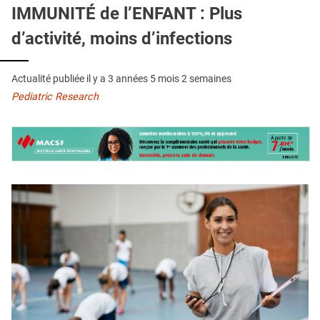
QUI SOMMES-NOUS ?
IMMUNITÉ de l’ENFANT : Plus
d’activité, moins d’infections
PUBLICITÉ
CONDITIONS GÉNÉRALES
Actualité publiée il y a
3 années 5 mois 2 semaines
CONTACT
Pediatric Research
CRÉDITS