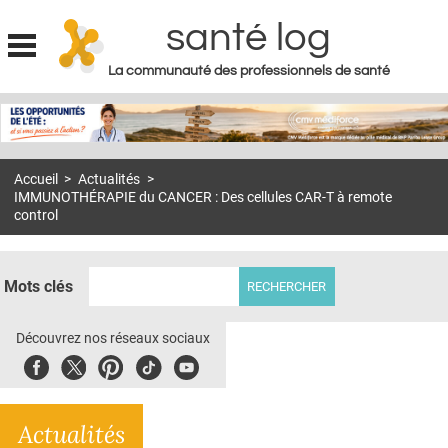
santé log
La communauté des professionnels de santé
Jump to navigation
MON COMPTE
ABONNEMENT
Accueil
>
Actualités
>
S'ABONNER À LA REVUE SOIN À DOMICILE
IMMUNOTHÉRAPIE du CANCER : Des cellules CAR-T à remote
control
ACTUS
DOSSIERS
Mots clés
RÉSEAUX
Découvrez nos réseaux sociaux
E-REVUE SAD
Facebook
Twitter
Pinterest
Tiktok
Youbute
THÉMA
L'APP
Actualités