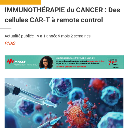
QUI SOMMES-NOUS ?
IMMUNOTHÉRAPIE du CANCER : Des
PUBLICITÉ
cellules CAR-T à remote control
CONDITIONS GÉNÉRALES
Actualité publiée il y a
1 année 9 mois 2 semaines
CONTACT
PNAS
CRÉDITS