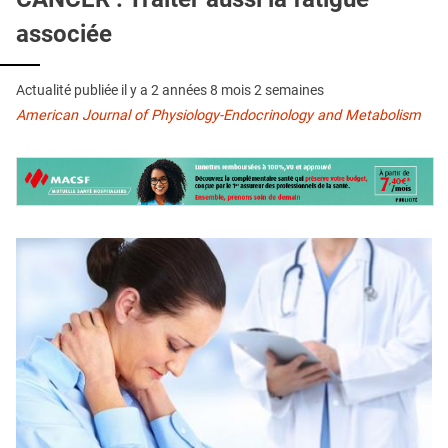
QUI SOMMES-NOUS ?
associée
PUBLICITÉ
CONDITIONS GÉNÉRALES
Actualité publiée il y a
2 années 8 mois 2 semaines
American Journal of Physiology-Endocrinology and Metabolism
CONTACT
CRÉDITS