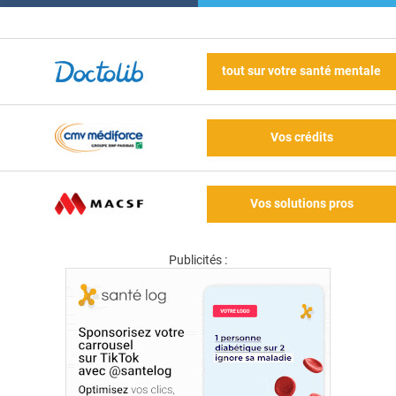
tout sur votre santé mentale
Vos crédits
Vos solutions pros
Publicités :