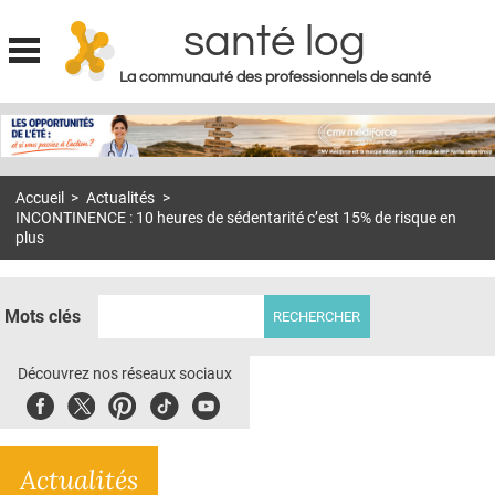
santé log
La communauté des professionnels de santé
Jump to navigation
MON COMPTE
ABONNEMENT
Accueil
>
Actualités
>
S'ABONNER À LA REVUE SOIN À DOMICILE
INCONTINENCE : 10 heures de sédentarité c’est 15% de risque en
plus
ACTUS
DOSSIERS
Mots clés
RÉSEAUX
Découvrez nos réseaux sociaux
E-REVUE SAD
Facebook
Twitter
Pinterest
Tiktok
Youbute
THÉMA
L'APP
Actualités