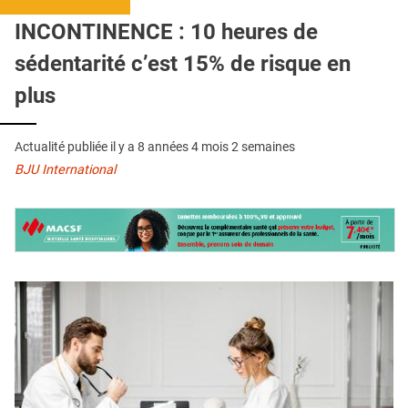
QUI SOMMES-NOUS ?
INCONTINENCE : 10 heures de
PUBLICITÉ
sédentarité c’est 15% de risque en
CONDITIONS GÉNÉRALES
plus
CONTACT
Actualité publiée il y a
8 années 4 mois 2 semaines
CRÉDITS
BJU International