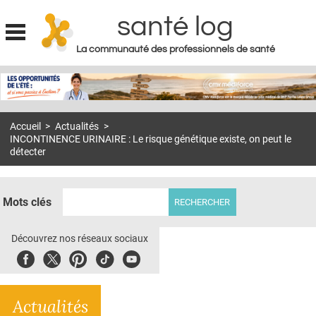
santé log
La communauté des professionnels de santé
Jump to navigation
MON COMPTE
ABONNEMENT
Accueil
>
Actualités
>
S'ABONNER À LA REVUE SOIN À DOMICILE
INCONTINENCE URINAIRE : Le risque génétique existe, on peut le
détecter
ACTUS
DOSSIERS
Mots clés
RÉSEAUX
Découvrez nos réseaux sociaux
E-REVUE SAD
Facebook
Twitter
Pinterest
Tiktok
Youbute
THÉMA
L'APP
Actualités