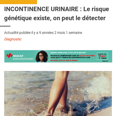
QUI SOMMES-NOUS ?
INCONTINENCE URINAIRE : Le risque
PUBLICITÉ
génétique existe, on peut le détecter
CONDITIONS GÉNÉRALES
Actualité publiée il y a
9 années 2 mois 1 semaine
CONTACT
Diagnostic
CRÉDITS