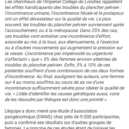
Les chercheurs de l'Imperial College de Londres rappellent
les effets handicapants des troubles du plancher pelvien :
l'incontinence urinaire, l'incontinence fécale et le prolapsus
ont un effet dévastateur sur la qualité de vie. Le plus
souvent, les troubles du plancher pelvien surviennent après
l'accouchement, ou à la ménopause. Dans 25% des cas,
ces troubles vont entraîner une incontinence d'effort,
associée au rire, à la toux, aux éternuements, à l'exercice
ou à d'autres mouvements qui augmentent la pression sur
la vessie. L'incontinence par impériosité ou urgenturie
n'affectant « que » 5% des femmes environ atteintes de
troubles du plancher pelvien. Enfin, 5% à 10% de ces
patientes souffrent d'une combinaison de ces deux formes
d'incontinence. Au final, soulignent les auteurs, une femme
sur 4 au moins souffrira au cours de sa vie d'une
incontinence suffisamment sévère pour obérer la qualité de
vie. « L'idée d'identifier les causes génétiques aussi, voire
de les résoudre par thérapie est donc une priorité ».
L'équipe a donc mené une étude d'association
pangénomique (GWAS) chez près de 9.000 participantes,
puis a confirmé ses résultats sur d'autres groupes de
femmes. Le principe de ces études étant de balayer les