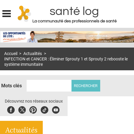
santé log
La communauté des professionnels de santé
Jump to navigation
MON COMPTE
ABONNEMENT
Accueil
>
Actualités
>
S'ABONNER À LA REVUE SOIN À DOMICILE
INFECTION et CANCER : Éliminer Sprouty 1 et Sprouty 2 rebooste le
système immunitaire
ACTUS
DOSSIERS
Mots clés
RÉSEAUX
Découvrez nos réseaux sociaux
E-REVUE SAD
Facebook
Twitter
Pinterest
Tiktok
Youbute
THÉMA
L'APP
Actualités