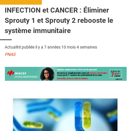
QUI SOMMES-NOUS ?
INFECTION et CANCER : Éliminer
PUBLICITÉ
Sprouty 1 et Sprouty 2 rebooste le
CONDITIONS GÉNÉRALES
système immunitaire
CONTACT
Actualité publiée il y a
7 années 10 mois 4 semaines
CRÉDITS
PNAS