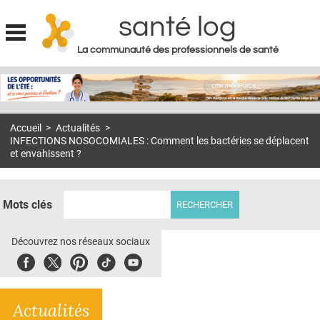
santé log
La communauté des professionnels de santé
Jump to navigation
MON COMPTE
ABONNEMENT
Accueil
>
Actualités
>
S'ABONNER À LA REVUE SOIN À DOMICILE
INFECTIONS NOSOCOMIALES : Comment les bactéries se déplacent
et envahissent ?
ACTUS
DOSSIERS
Mots clés
RÉSEAUX
Découvrez nos réseaux sociaux
E-REVUE SAD
Facebook
Twitter
Pinterest
Tiktok
Youbute
THÉMA
L'APP
Actualités